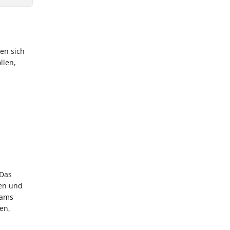
en sich
llen,
 Das
len und
eams
en,