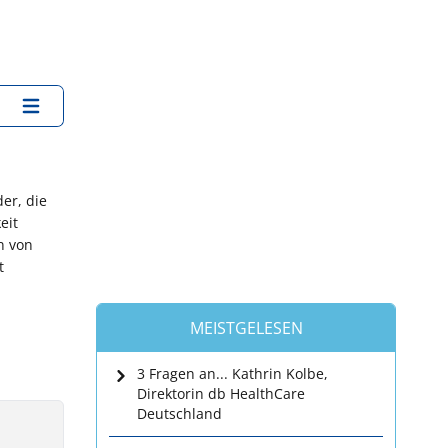
der, die
eit
n von
t
MEISTGELESEN
3 Fragen an... Kathrin Kolbe,
Direktorin db HealthCare
Deutschland