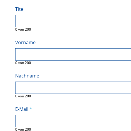
Titel
0
von
200
Vorname
0
von
200
Nachname
0
von
200
E-Mail
*
0
von
200