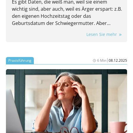
Es gibt Daten, die weiß man, weil sie einem
wichtig sind, aber auch, weil es Ärger erspart: z.B.
den eigenen Hochzeitstag oder das
Geburtsdatum der Schwiegermutter. Aber
kennen Sie auch die wichtigsten Kennzahlen
Lesen Sie mehr
Ihrer Praxis? Auch die sind wichtig und auch die
ersparen Ärger. Nehmen wir doch mal den
Stundensatz: Wissen Sie, wie viel Umsatz in jeder
Öffnungsstunde Ihrer Praxis mindestens
|
Praxisführung
6 Min
08.12.2025
erwirtschaftet werden muss, damit am
Monatsende wirklich etwas übrigbleibt? Falls Sie
jetzt kurz (oder vielleicht sogar länger) überlegen
müssen: Herzlich willkommen im Club. Sie sind in
sehr guter Gesellschaft.