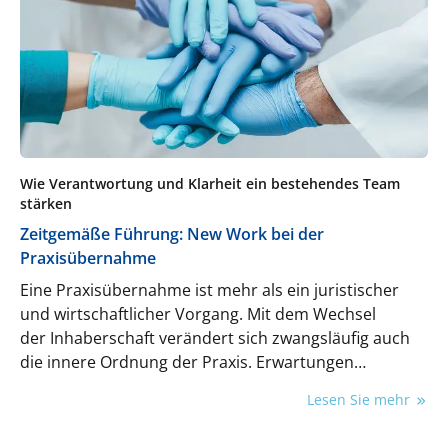
geliefert. Zahntechnik wird so zu einem digitalen
Ökosystem, das präzise, reproduzierbare und
skalierbare Lösungen effizient und modern
umsetzt.
Wie Verantwortung und Klarheit ein bestehendes Team
stärken
Zeitgemäße Führung: New Work bei der
Praxisübernahme
Eine Praxisübernahme ist mehr als ein juristischer
und wirtschaftlicher Vorgang. Mit dem Wechsel
der Inhaberschaft verändert sich zwangsläufig auch
die innere Ordnung der Praxis. Erwartungen
verschieben sich, Rollen werden neu bewertet,
Lesen Sie mehr
Loyalitäten hinterfragt – oft leise und
unausgesprochen.