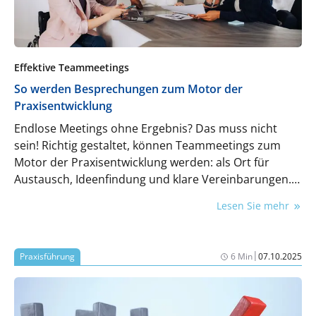
Effektive Teammeetings
So werden Besprechungen zum Motor der
Praxisentwicklung
Endlose Meetings ohne Ergebnis? Das muss nicht
sein! Richtig gestaltet, können Teammeetings zum
Motor der Praxisentwicklung werden: als Ort für
Austausch, Ideenfindung und klare Vereinbarungen.
Mit einer guten Meeting-Kultur, festen Regeln und
Lesen Sie mehr
aktiver Mitarbeit aller Beteiligten lassen sich Abläufe
verbessern, Herausforderungen gemeinsam lösen
und das Team nachhaltig stärken.
|
Praxisführung
6 Min
07.10.2025