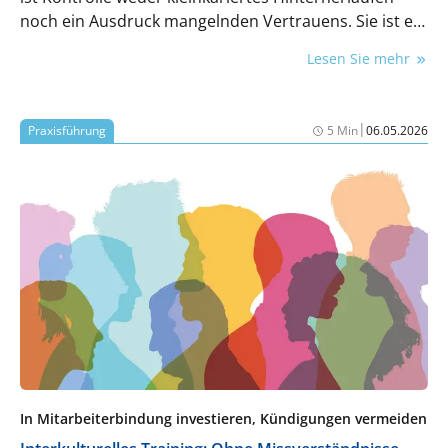
noch ein Ausdruck mangelnden Vertrauens. Sie ist ein
wertvolles Führungsinstrument, das Orientierung
Lesen Sie mehr
gibt, Erfolge sichtbar macht und Motivation freisetzt.
Kontrolle bedeutet Klarheit: Wo stehen wir? Was läuft
gut? Wo gibt es Entwicklungspotenzial? Dieser Artikel
|
Praxisführung
5 Min
06.05.2026
zeigt, wie Kontrolle partnerschaftlich gelingt – so
wenig wie möglich, so viel wie nötig – und warum sie
am Ende ein Geschenk an Mitarbeitende ist.
In Mitarbeiterbindung investieren, Kündigungen vermeiden