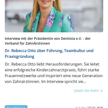
Interview mit der Präsidentin von Dentista e.V. - der
Verband für ZahnÄrztinnen
Dr. Rebecca Otto über Führung, Teamkultur und
Praxisgründung
Dr. Rebecca Otto liebt Herausforderungen. Sie leitet
eine erfolgreiche Kinderzahnarztpraxis, führt starke
Frauennetzwerke und inspiriert eine neue Generation
von Zahnärztinnen. Im Interview spricht sie
über Führung, Teamkultur und den Mut, Neues zu
Lesen Sie mehr
wagen – und erklärt, warum Selbstständigkeit für sie
nicht Risiko, sondern Freiheit bedeutet. Und was die
„Power von :innen“ wirklich ausmacht.
|
Praxisführung
5 Min
07.01.2026