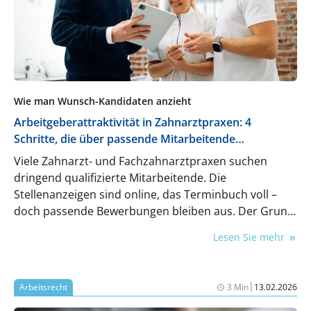
Wie man Wunsch-Kandidaten anzieht
Arbeitgeberattraktivität in Zahnarztpraxen: 4
Schritte, die über passende Mitarbeitende
entscheiden
Viele Zahnarzt- und Fachzahnarztpraxen suchen
dringend qualifizierte Mitarbeitende. Die
Stellenanzeigen sind online, das Terminbuch voll –
doch passende Bewerbungen bleiben aus. Der Grund
liegt meist nicht im Fachkräftemangel allein: Die
Lesen Sie mehr
Praxis ist als Arbeitgeber schlicht nicht sichtbar oder
attraktiv genug, um die gewünschten Talente
anzuziehen.
|
Arbeitsrecht
3 Min
13.02.2026