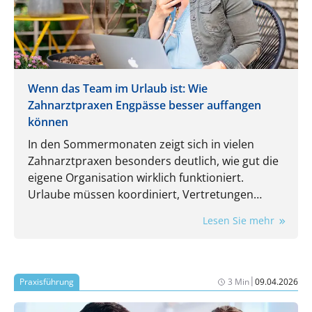
Wenn das Team im Urlaub ist: Wie
Zahnarztpraxen Engpässe besser auffangen
können
In den Sommermonaten zeigt sich in vielen
Zahnarztpraxen besonders deutlich, wie gut die
eigene Organisation wirklich funktioniert.
Urlaube müssen koordiniert, Vertretungen
eingeplant und laufende Aufgaben trotzdem
Lesen Sie mehr
zuverlässig erledigt werden. Gerade dann wird
spürbar, wie stark der Praxisalltag von
eingespielten Routinen und einzelnen
Mitarbeitenden abhängt.
|
Praxisführung
3 Min
09.04.2026