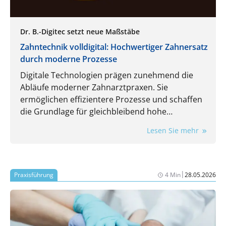
Dr. B.-Digitec setzt neue Maßstäbe
Zahntechnik volldigital: Hochwertiger Zahnersatz
durch moderne Prozesse
Digitale Technologien prägen zunehmend die
Abläufe moderner Zahnarztpraxen. Sie
ermöglichen effizientere Prozesse und schaffen
die Grundlage für gleichbleibend hohe
Qualitätsstandards und höchste Präzision bei
Lesen Sie mehr
Zahnersatzlösungen. Von der Datenerfassung
über die Konstruktion bis hin zur Fertigung
werden Kronen, Brücken, Schienen und
Teleskopversorgungen mit Dr. B.-Digitec als
|
Praxisführung
4 Min
28.05.2026
zuverlässigem Partner künftig vollständig digital
kommuniziert, mittels CAD/CAM und 3D-Druck
nach internationalen Standards gefertigt und
schnell sowie kosteneffizient an die Patient:innen