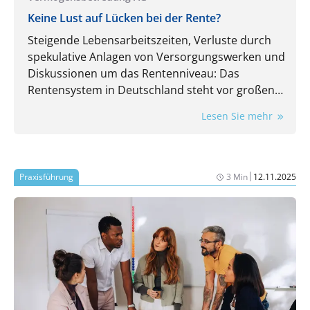
Keine Lust auf Lücken bei der Rente?
Steigende Lebensarbeitszeiten, Verluste durch
spekulative Anlagen von Versorgungswerken und
Diskussionen um das Rentenniveau: Das
Rentensystem in Deutschland steht vor großen
Herausforderungen. Renten aus dem
Lesen Sie mehr
Versorgungswerk oder der gesetzlichen
Rentenversicherung werden nicht ausreichen,
um im Alter finanziell gut versorgt zu sein.
Private Altersvorsorge ist wichtiger denn je. Doch
|
Praxisführung
3 Min
12.11.2025
wie können Berufstätige heute so investieren,
dass sie später im Ruhestand gut versorgt sind?