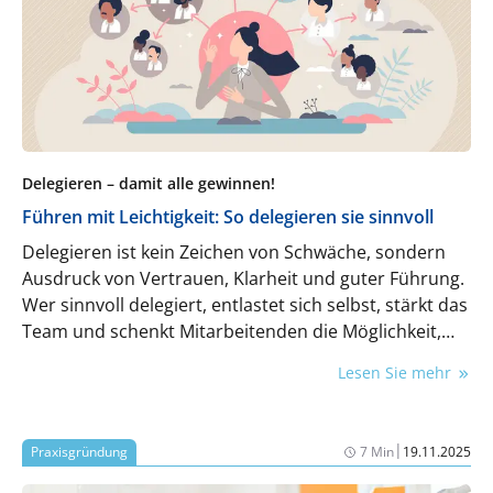
Delegieren – damit alle gewinnen!
Führen mit Leichtigkeit: So delegieren sie sinnvoll
Delegieren ist kein Zeichen von Schwäche, sondern
Ausdruck von Vertrauen, Klarheit und guter Führung.
Wer sinnvoll delegiert, entlastet sich selbst, stärkt das
Team und schenkt Mitarbeitenden die Möglichkeit,
Verantwortung zu übernehmen und zu wachsen.
Lesen Sie mehr
Dieser Artikel zeigt, warum Delegieren nicht nur der
Führungskraft, sondern allen Beteiligten
zugutekommt, welche Stolperfallen Sie vermeiden
|
Praxisgründung
7 Min
19.11.2025
sollten und wie Sie mit einem souveränen und
herzlichen Führungsstil Delegieren als Erfolgsfaktor