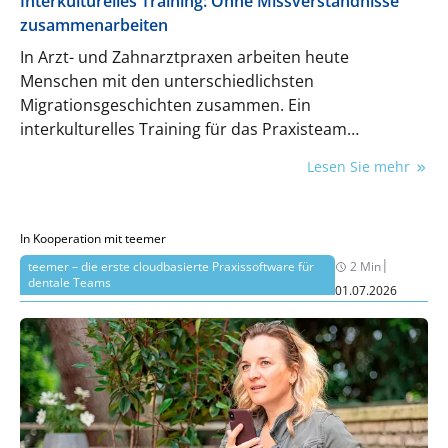
Interkulturelles Training: Ohne Missverständnisse
zusammenarbeiten
In Arzt- und Zahnarztpraxen arbeiten heute
Menschen mit den unterschiedlichsten
Migrationsgeschichten zusammen. Ein
interkulturelles Training für das Praxisteam
sensibilisiert für kulturelle Unterschiede, fördert ein
Lesen Sie mehr
respektvolles Miteinander und den Abbau von
Vorurteilen. Das Ziel: Eine reibungslose
Zusammenarbeit ohne Missverständnisse und damit
In Kooperation mit teemer
ein gutes Arbeitsklima sowie nachhaltigen
|
teemer – die erste cloudbasierte Praxissoftware für
2 Min
Praxiserfolg.
dentale Teams
01.07.2026