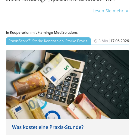
gewinnen und langfristig zu binden. Dieser Artikel
Lesen Sie mehr
zeigt, warum die traditionellen Wege nicht mehr
funktionieren und wie Praxen mit einem klaren
Employer-Branding-Ansatz nachhaltig mehr Bewerber
In Kooperation mit Flamingo Med Solutions
gewinnen.
|
®
PraxisScore
. Starke Kennzahlen. Starke Praxis.
3 Min
17.06.2026
Was kostet eine Praxis-Stunde?