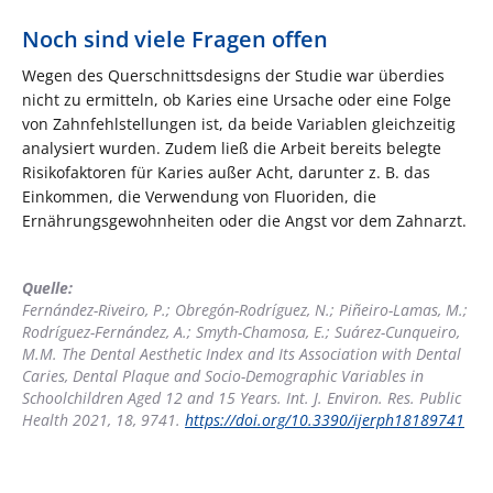
Noch sind viele Fragen offen
Wegen des Querschnittsdesigns der Studie war überdies
nicht zu ermitteln, ob Karies eine Ursache oder eine Folge
von Zahnfehlstellungen ist, da beide Variablen gleichzeitig
analysiert wurden. Zudem ließ die Arbeit bereits belegte
Risikofaktoren für Karies außer Acht, darunter z. B. das
Einkommen, die Verwendung von Fluoriden, die
Ernährungsgewohnheiten oder die Angst vor dem Zahnarzt.
Quelle:
Fernández-Riveiro, P.; Obregón-Rodríguez, N.; Piñeiro-Lamas, M.;
Rodríguez-Fernández, A.; Smyth-Chamosa, E.; Suárez-Cunqueiro,
M.M. The Dental Aesthetic Index and Its Association with Dental
Caries, Dental Plaque and Socio-Demographic Variables in
Schoolchildren Aged 12 and 15 Years. Int. J. Environ. Res. Public
Health 2021, 18, 9741.
https://doi.org/10.3390/ijerph18189741