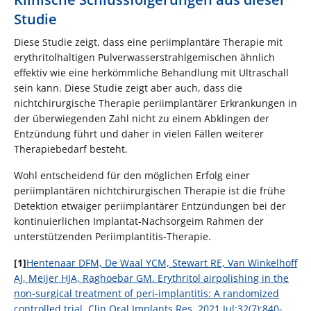
Studie
Diese Studie zeigt, dass eine periimplantäre Therapie mit
erythritolhaltigen Pulverwasserstrahlgemischen ähnlich
effektiv wie eine herkömmliche Behandlung mit Ultraschall
sein kann. Diese Studie zeigt aber auch, dass die
nichtchirurgische Therapie periimplantärer Erkrankungen in
der überwiegenden Zahl nicht zu einem Abklingen der
Entzündung führt und daher in vielen Fällen weiterer
Therapiebedarf besteht.
Wohl entscheidend für den möglichen Erfolg einer
periimplantären nichtchirurgischen Therapie ist die frühe
Detektion etwaiger periimplantärer Entzündungen bei der
kontinuierlichen Implantat-Nachsorgeim Rahmen der
unterstützenden Periimplantitis-Therapie.
[1]
Hentenaar DFM, De Waal YCM, Stewart RE, Van Winkelhoff
AJ, Meijer HJA, Raghoebar GM. Erythritol airpolishing in the
non-surgical treatment of peri-implantitis: A randomized
controlled trial. Clin Oral Implants Res. 2021 Jul;32(7):840-