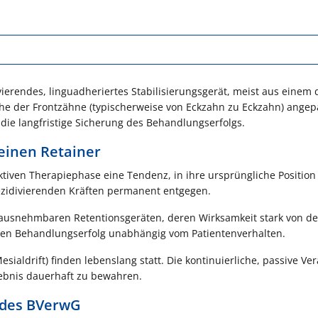
sivierendes, linguadheriertes Stabilisierungsgerät, meist aus einem
läche der Frontzähne (typischerweise von Eckzahn zu Eckzahn) ange
 die langfristige Sicherung des Behandlungserfolgs.
einen Retainer
tiven Therapiephase eine Tendenz, in ihre ursprüngliche Position
rezidivierenden Kräften permanent entgegen.
ausnehmbaren Retentionsgeräten, deren Wirksamkeit stark von de
r den Behandlungserfolg unabhängig vom Patientenverhalten.
aldrift) finden lebenslang statt. Die kontinuierliche, passive Ve
gebnis dauerhaft zu bewahren.
e des BVerwG