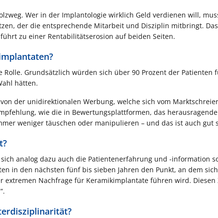
olzweg. Wer in der Implantologie wirklich Geld verdienen will, mus
tzen, der die entsprechende Mitarbeit und Disziplin mitbringt. Das
führt zu einer Rentabilitätserosion auf beiden Seiten.
kimplantaten?
e Rolle. Grundsätzlich würden sich über 90 Prozent der Patienten f
Wahl hätten.
n von der unidirektionalen Werbung, welche sich vom Marktschreie
e Empfehlung, wie die in Bewertungsplattformen, das herausragende
mmer weniger täuschen oder manipulieren – und das ist auch gut s
t?
sich analog dazu auch die Patientenerfahrung und -information s
en in den nächsten fünf bis sieben Jahren den Punkt, an dem sich
r extremen Nachfrage für Keramikimplantate führen wird. Diesen 
“.
erdisziplinarität?