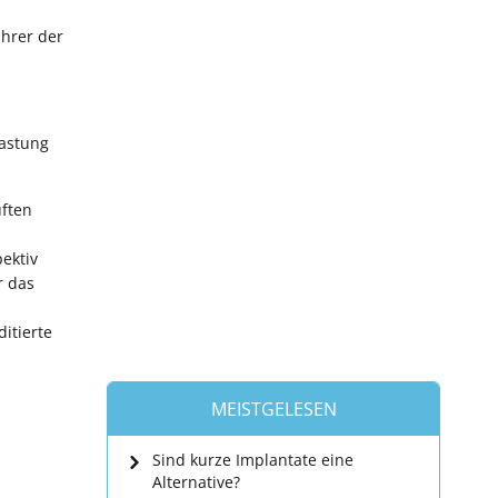
ührer der
lastung
uften
ektiv
r das
itierte
MEISTGELESEN
Sind kurze Implantate eine
Alternative?