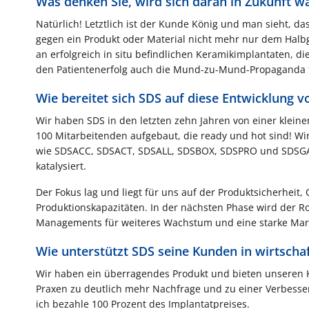
Was denken Sie, wird sich daran in Zukunft w
Natürlich! Letztlich ist der Kunde König und man sieht, 
gegen ein Produkt oder Material nicht mehr nur dem Halb
an erfolgreich in situ befindlichen Keramikimplantaten, 
den Patientenerfolg auch die Mund-zu-Mund-Propaganda 
Wie bereitet sich SDS auf diese Entwicklung v
Wir haben SDS in den letzten zehn Jahren von einer klein
100 Mitarbeitenden aufgebaut, die ready und hot sind! W
wie SDSACC, SDSACT, SDSALL, SDSBOX, SDSPRO und SDSGAP
katalysiert.
Der Fokus lag und liegt für uns auf der Produktsicherhei
Produktionskapazitäten. In der nächsten Phase wird der Ro
Managements für weiteres Wachstum und eine starke Mark
Wie unterstützt SDS seine Kunden in wirtschaf
Wir haben ein überragendes Produkt und bieten unseren 
Praxen zu deutlich mehr Nachfrage und zu einer Verbesseru
ich bezahle 100 Prozent des Implantatpreises.