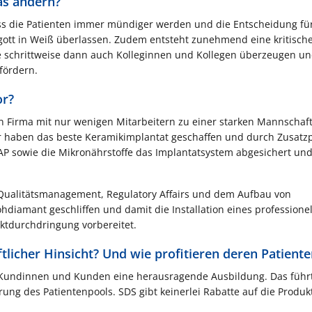
as ändern?
dass die Patienten immer mündiger werden und die Entscheidung fü
gott in Weiß überlassen. Zudem entsteht zunehmend eine kritisch
die schrittweise dann auch Kolleginnen und Kollegen überzeugen u
fördern.
or?
en Firma mit nur wenigen Mitarbeitern zu einer starken Mannschaf
ir haben das beste Keramikimplantat geschaffen und durch Zusatz
 sowie die Mikronährstoffe das Implantatsystem abgesichert un
t, Qualitätsmanagement, Regulatory Affairs und dem Aufbau von
hdiamant geschliffen und damit die Installation eines professione
tdurchdringung vorbereitet.
tlicher Hinsicht? Und wie profitieren deren Patiente
Kundinnen und Kunden eine herausragende Ausbildung. Das führt
ng des Patientenpools. SDS gibt keinerlei Rabatte auf die Produk