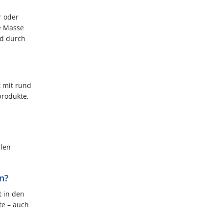
r oder
e Masse
nd durch
t mit rund
produkte,
d
llen
n?
 in den
te – auch