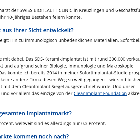
ahnarzt der SWISS BIOHEALTH CLINIC in Kreuzlingen und Geschäftsf
hr 10-jähriges Bestehen feiern konnte.
 aus Ihrer Sicht entwickelt?
zeigt: Hin zu immunologisch unbedenklichen Materialien, Sofortbe
 mit dabei. Das SDS-Keramikimplantat ist mit rund 300.000 verka
kt und aufgrund seiner Biologie, Immunologie und Makroskopie
Das konnte ich bereits 2014 in meiner Sofortimplantat-Studie prosp
t keine andere Firma diesen Weg so weit gegangen – wir sind bishe
elt mit dem CleanImplant Siegel ausgezeichnet wurde. Und unser
 und vor allem das einzige von der
CleanImplant Foundation
akkred
 gesamten Implantatmarkt?
rozent, weltweit sind es allerdings nur 0,3 Prozent.
Märkte kommen noch nach?