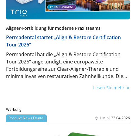
Aligner‑Fortbildung für moderne Praxisteams
Permadental startet „Align & Restore Certification
Tour 2026“
Permadental hat die „Align & Restore Certification
Tour 2026“ angekündigt, eine europaweite
Fortbildungsreihe zur Clear‑Aligner‑Therapie und
minimalinvasiven restaurativen Zahnheilkunde. Die
Roadshow richtet sich an Zahnärztinnen, Zahnärzte
Lesen Sie mehr
und deren Praxisteams. Die Termine für mehrere
europäische Städte stehen bereits fest.
Werbung
|
Produkt-News Dental
1 Min
23.04.2026