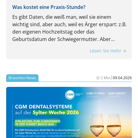
Was kostet eine Praxis-Stunde?
Es gibt Daten, die weiß man, weil sie einem
wichtig sind, aber auch, weil es Ärger erspart: z.B.
den eigenen Hochzeitstag oder das
Geburtsdatum der Schwiegermutter. Aber
kennen Sie auch die wichtigsten Kennzahlen
Lesen Sie mehr
Ihrer Praxis? Auch die sind wichtig und auch die
ersparen Ärger. Nehmen wir doch mal den
Stundensatz: Wissen Sie, wie viel Umsatz in jeder
Öffnungsstunde Ihrer Praxis mindestens
|
Branchen-News
2 Min
09.04.2026
erwirtschaftet werden muss, damit am
Monatsende wirklich etwas übrigbleibt? Falls Sie
jetzt kurz (oder vielleicht sogar länger) überlegen
müssen: Herzlich willkommen im Club. Sie sind in
sehr guter Gesellschaft.