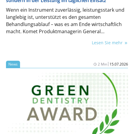
sondern in der Leistung im täglichen Einsatz
Wenn ein Instrument zuverlässig, leistungsstark und
langlebig ist, unterstützt es den gesamten
Behandlungsablauf – was es am Ende wirtschaftlich
macht. Komet Produktmanagerin General
Dentistry Gina Bilotta arbeitet heraus, welche
Lesen Sie mehr
Auswirkungen Instrumente bei jedem einzelnen
Behandlungsschritt auf Zeit, Effizienz und Planbarkeit
haben.
|
News
2 Min
15.07.2026