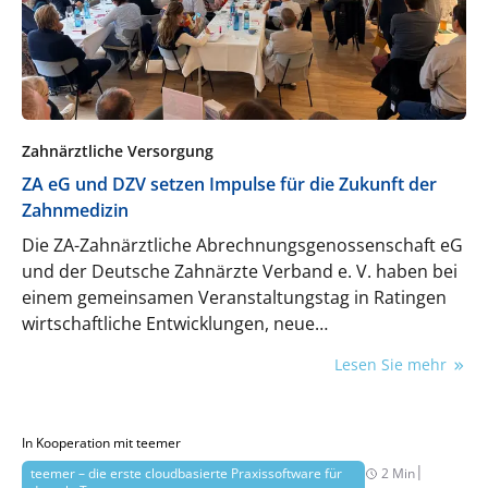
skalierbare Lösungen effizient und modern
umsetzt.
Zahnärztliche Versorgung
ZA eG und DZV setzen Impulse für die Zukunft der
Zahnmedizin
Die ZA-Zahnärztliche Abrechnungsgenossenschaft eG
und der Deutsche Zahnärzte Verband e. V. haben bei
einem gemeinsamen Veranstaltungstag in Ratingen
wirtschaftliche Entwicklungen, neue
Unterstützungsangebote für Praxen und
Lesen Sie mehr
Perspektiven für die zahnärztliche Versorgung
diskutiert.
In Kooperation mit teemer
|
teemer – die erste cloudbasierte Praxissoftware für
2 Min