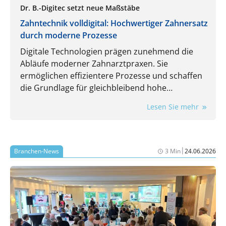
Dr. B.-Digitec setzt neue Maßstäbe
Zahntechnik volldigital: Hochwertiger Zahnersatz
durch moderne Prozesse
Digitale Technologien prägen zunehmend die
Abläufe moderner Zahnarztpraxen. Sie
ermöglichen effizientere Prozesse und schaffen
die Grundlage für gleichbleibend hohe
Qualitätsstandards und höchste Präzision bei
Lesen Sie mehr
Zahnersatzlösungen. Von der Datenerfassung
über die Konstruktion bis hin zur Fertigung
werden Kronen, Brücken, Schienen und
Teleskopversorgungen mit Dr. B.-Digitec als
|
Branchen-News
3 Min
24.06.2026
zuverlässigem Partner künftig vollständig digital
kommuniziert, mittels CAD/CAM und 3D-Druck
nach internationalen Standards gefertigt und
schnell sowie kosteneffizient an die Patient:innen
geliefert. Zahntechnik wird so zu einem digitalen
Ökosystem, das präzise, reproduzierbare und