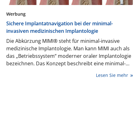
Werbung
Sichere Implantatnavigation bei der minimal-
invasiven medizinischen Implantologie
Die Abkürzung MIMI® steht für minimal-invasive
medizinische Implantologie. Man kann MIMI auch als
das „Betriebssystem“ moderner oraler Implantologie
bezeichnen. Das Konzept beschreibt eine minimal-
invasive Methodik der Implantation mit lappenloser
Lesen Sie mehr
CNIP-Navigation sowie der Möglichkeit der ossären
Metamorphose (OMM) im weichen Knochen – ohne
Indikationseinschränkungen. Kennzeichnend für MIMI
ist die konsequente Schonung von Hart- und
Weichgewebe. Auf Schnitte, Lappenbildung und Nähte
kann in den meisten Fällen verzichtet werden.
Dadurch werden postoperative Beschwerden
reduziert und die Patientenakzeptanz erhöht.