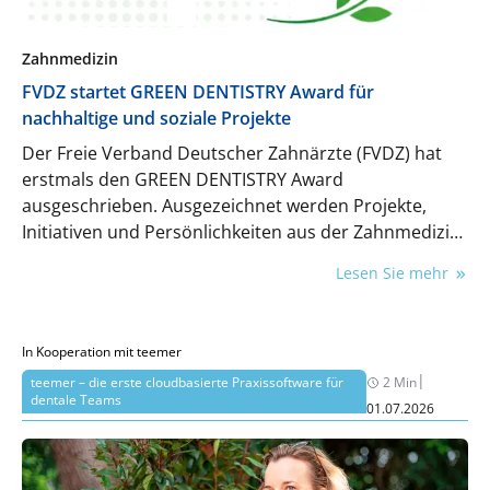
Zahnmedizin
FVDZ startet GREEN DENTISTRY Award für
nachhaltige und soziale Projekte
Der Freie Verband Deutscher Zahnärzte (FVDZ) hat
erstmals den GREEN DENTISTRY Award
ausgeschrieben. Ausgezeichnet werden Projekte,
Initiativen und Persönlichkeiten aus der Zahnmedizin
in den Kategorien Ressourcenschonung, Innovation
Lesen Sie mehr
und Soziales Engagement.
In Kooperation mit teemer
|
teemer – die erste cloudbasierte Praxissoftware für
2 Min
dentale Teams
01.07.2026