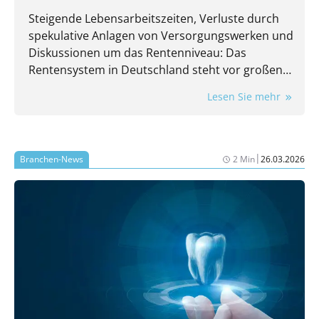
Steigende Lebensarbeitszeiten, Verluste durch
spekulative Anlagen von Versorgungswerken und
Diskussionen um das Rentenniveau: Das
Rentensystem in Deutschland steht vor großen
Herausforderungen. Renten aus dem
Lesen Sie mehr
Versorgungswerk oder der gesetzlichen
Rentenversicherung werden nicht ausreichen,
um im Alter finanziell gut versorgt zu sein.
Private Altersvorsorge ist wichtiger denn je. Doch
|
Branchen-News
2 Min
26.03.2026
wie können Berufstätige heute so investieren,
dass sie später im Ruhestand gut versorgt sind?