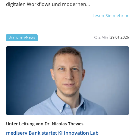
digitalen Workflows und modernen
Versorgungslösungen. Auf mehr als 70 Seiten
Lesen Sie mehr
erhalten Nutzerinnen und Nutzer einen vollständigen
Überblick über das breite Portfolio des Anbieters
sowie zahlreiche Neuerungen im Bereich der digitalen
|
Branchen-News
2 Min
29.01.2026
Zahnmedizin.
Unter Leitung von Dr. Nicolas Thewes
mediserv Bank startet KI Innovation Lab