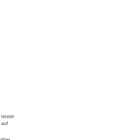
leistet
 auf
ttler,