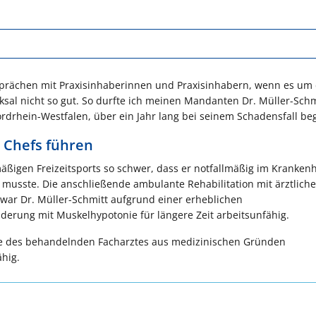
Gesprächen mit Praxisinhaberinnen und Praxisinhabern, wenn es um 
ksal nicht so gut. So durfte ich meinen Mandanten Dr. Müller-Schm
drhein-Westfalen, über ein Jahr lang bei seinem Schadensfall beg
 Chefs führen
mäßigen Freizeitsports so schwer, dass er notfallmäßig im Kranken
 musste. Die anschließende ambulante Rehabilitation mit ärztliche
 war Dr. Müller-Schmitt aufgrund einer erheblichen
erung mit Muskelhypotonie für längere Zeit arbeitsunfähig.
ge des behandelnden Facharztes aus medizinischen Gründen
ähig.