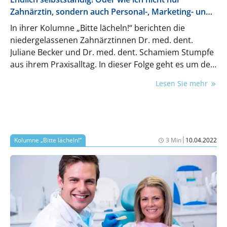
Zahnärztin, sondern auch Personal-, Marketing- und
Finanzexpertin wurde
In ihrer Kolumne „Bitte lächeln!“ berichten die
niedergelassenen Zahnärztinnen Dr. med. dent.
Juliane Becker und Dr. med. dent. Schamiem Stumpfe
aus ihrem Praxisalltag. In dieser Folge geht es um den
Sprung in die Selbstständigkeit und ihre
Lesen Sie mehr
überraschenden Herausforderungen.
|
Kolumne „Bitte lächeln!“
3 Min
10.04.2022