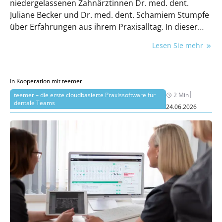
niedergelassenen Zahnärztinnen Dr. med. dent.
Juliane Becker und Dr. med. dent. Schamiem Stumpfe
über Erfahrungen aus ihrem Praxisalltag. In dieser
Folge geht es um die (fehlende) Nachhaltigkeit in der
Lesen Sie mehr
Zahnarztpraxis.
In Kooperation mit teemer
|
teemer – die erste cloudbasierte Praxissoftware für
2 Min
dentale Teams
24.06.2026