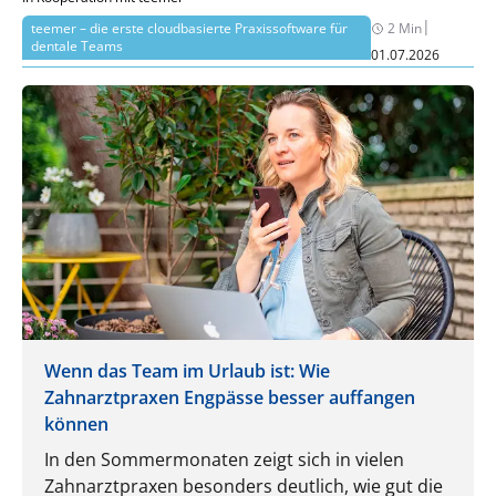
|
teemer – die erste cloudbasierte Praxissoftware für
2 Min
dentale Teams
01.07.2026
Wenn das Team im Urlaub ist: Wie
Zahnarztpraxen Engpässe besser auffangen
können
In den Sommermonaten zeigt sich in vielen
Zahnarztpraxen besonders deutlich, wie gut die