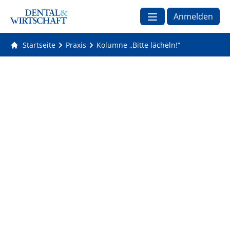
Anmelden
Startseite
Praxis
Kolumne „Bitte lächeln!“