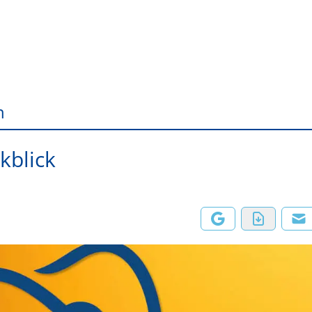
n
kblick