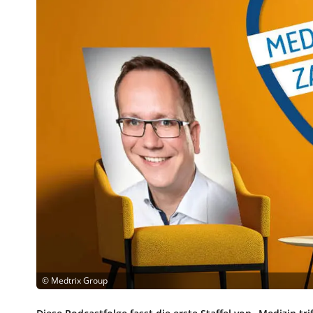
©
Medtrix Group