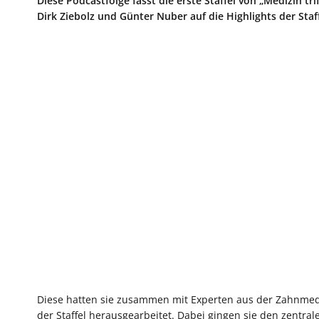
Diese Podcastfolge fasst die erste Staffel von „Medizin 
Dirk Ziebolz und Günter Nuber auf die Highlights der Staf
Diese hatten sie zusammen mit Experten aus der Zahnmed
der Staffel herausgearbeitet. Dabei gingen sie den zent