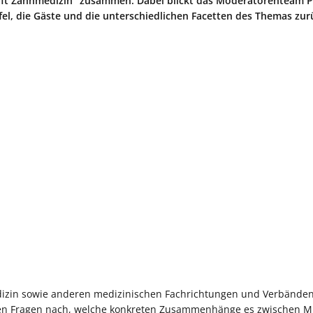
trifft Zahnmedizin“ zusammen. Dabei blickt das Moderatorenteam Pr
fel, die Gäste und die unterschiedlichen Facetten des Themas zur
izin sowie anderen medizinischen Fachrichtungen und Verbänden
ralen Fragen nach, welche konkreten Zusammenhänge es zwischen 