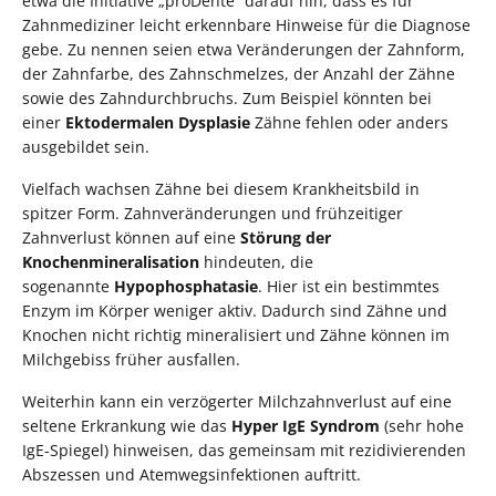
etwa die Initiative „proDente“ darauf hin, dass es für
Zahnmediziner leicht erkennbare Hinweise für die Diagnose
gebe. Zu nennen seien etwa Veränderungen der Zahnform,
der Zahnfarbe, des Zahnschmelzes, der Anzahl der Zähne
sowie des Zahndurchbruchs. Zum Beispiel könnten bei
einer
Ektodermalen Dysplasie
Zähne fehlen oder anders
ausgebildet sein.
Vielfach wachsen Zähne bei diesem Krankheitsbild in
spitzer Form. Zahnveränderungen und frühzeitiger
Zahnverlust können auf eine
Störung der
Knochenmineralisation
hindeuten, die
sogenannte
Hypophosphatasie
. Hier ist ein bestimmtes
Enzym im Körper weniger aktiv. Dadurch sind Zähne und
Knochen nicht richtig mineralisiert und Zähne können im
Milchgebiss früher ausfallen.
Weiterhin kann ein verzögerter Milchzahnverlust auf eine
seltene Erkrankung wie das
Hyper IgE Syndrom
(sehr hohe
IgE-Spiegel) hinweisen, das gemeinsam mit rezidivierenden
Abszessen und Atemwegsinfektionen auftritt.