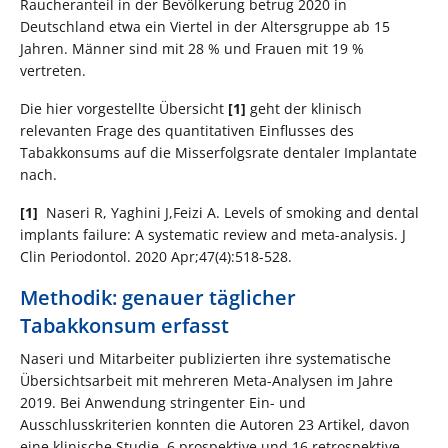
Raucheranteil in der Bevölkerung betrug 2020 in
Deutschland etwa ein Viertel in der Altersgruppe ab 15
Jahren. Männer sind mit 28 % und Frauen mit 19 %
vertreten.
Die hier vorgestellte Übersicht
[1]
geht der klinisch
relevanten Frage des quantitativen Einflusses des
Tabakkonsums auf die Misserfolgsrate dentaler Implantate
nach.
[1]
Naseri R, Yaghini J,Feizi A. Levels of smoking and dental
implants failure: A systematic review and meta-analysis. J
Clin Periodontol. 2020 Apr;47(4):518-528.
Methodik: genauer täglicher
Tabakkonsum erfasst
Naseri und Mitarbeiter publizierten ihre systematische
Übersichtsarbeit mit mehreren Meta-Analysen im Jahre
2019. Bei Anwendung stringenter Ein- und
Ausschlusskriterien konnten die Autoren 23 Artikel, davon
eine klinische Studie, 6 prospektive und 16 retrospektive