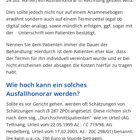
24 Std. vorher) ein Ausfallhonorar in Rechnung gestellt wird.
Dies sollte jedoch nicht nur auf einem Anamnesebogen
erwähnt sondern auch auf einem Terminzettel (egal ob
digital oder analog), sowie mündlich erfolgen, ggf. sogar mit
der Unterschrift vom Patienten bestätigt.
Nennen Sie dem Patienten immer die Dauer der
Behandlung: Hierdurch ist dem Patienten eher klar, dass
der Termin für ihn individuell vereinbart wurde und er bei
nicht erscheinen oder absagen die Kosten hierfür zu tragen
habt.
Wie hoch kann ein solches
Ausfallhonorar werden?
Sollte es vor Gericht gehen, werden oft Schätzungen von
Schätzungen nach (§ 287 ZPO) angesetzt. Diese richten sich
nach dem sog. „Durchschnittspatienten“ wie im Urteil (AG
Tettnang, Urteil vom 22.05.1999 Az.: / C 719/98, AG
Heidelberg, Urteil vom 17.02.2003, Az.: 20C 298/01) benannt.
Die kann u.a. ca. 100 Euro je Stunde betragen.