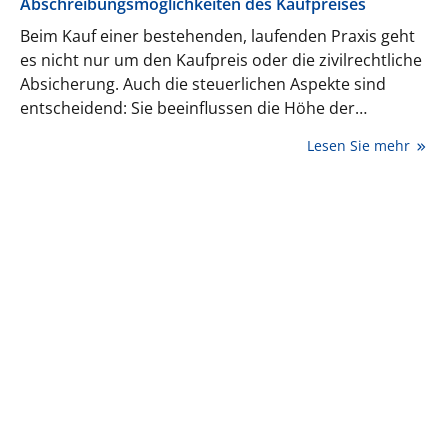
Abschreibungsmöglichkeiten des Kaufpreises
Beim Kauf einer bestehenden, laufenden Praxis geht
es nicht nur um den Kaufpreis oder die zivilrechtliche
Absicherung. Auch die steuerlichen Aspekte sind
entscheidend: Sie beeinflussen die Höhe der
Abschreibungen, die Möglichkeit, Betriebsausgaben
Lesen Sie mehr
geltend zu machen, und letztlich die Liquidität des
Käufers. Fehler bei der Kaufpreisaufteilung können zu
unnötig hohen Steuerzahlungen führen oder
Steuervorteile verhindern. In diesem Beitrag zeigt
Steuerberaterin Sabine Banse-Funke, worauf Käufer
besonders achten sollten.