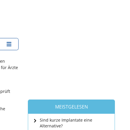
nen
 für Ärzte
 prüft
MEISTGELESEN
che
Sind kurze Implantate eine
Alternative?