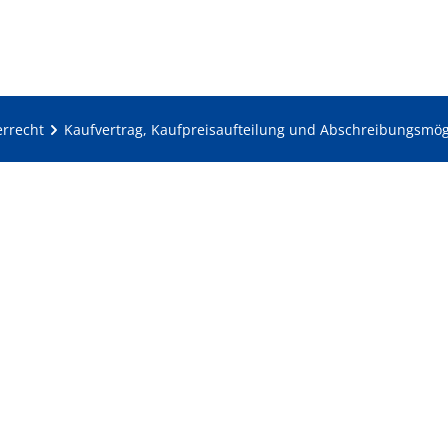
errecht
Kaufvertrag, Kaufpreisaufteilung und Abschreibungsmög