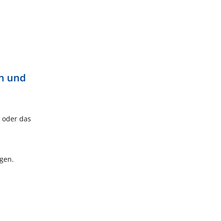
en und
 oder das
gen.