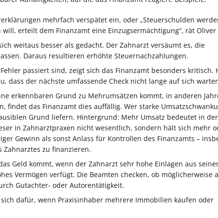
rerklärungen mehrfach verspätet ein, oder „Steuerschulden werde
will, erteilt dem Finanzamt eine Einzugsermächtigung“, rät Oliver
sich weitaus besser als gedacht. Der Zahnarzt versäumt es, die
lassen. Daraus resultieren erhöhte Steuernachzahlungen.
 Fehler passiert sind, zeigt sich das Finanzamt besonders kritisch.
, dass der nächste umfassende Check nicht lange auf sich warten 
hne erkennbaren Grund zu Mehrumsätzen kommt, in anderen Jahr
, findet das Finanzamt dies auffällig. Wer starke Umsatzschwank
plausiblen Grund liefern. Hintergrund: Mehr Umsatz bedeutet in der
ser in Zahnarztpraxen nicht wesentlich, sondern hält sich mehr o
riger Gewinn als sonst Anlass für Kontrollen des Finanzamts – ins
s Zahnarztes zu finanzieren.
 das Geld kommt, wenn der Zahnarzt sehr hohe Einlagen aus sein
ohes Vermögen verfügt. Die Beamten checken, ob möglicherweise 
rch Gutachter- oder Autorentätigkeit.
 sich dafür, wenn Praxisinhaber mehrere Immobilien kaufen oder