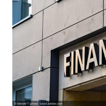
©
blende11.photo - stock.adobe.com