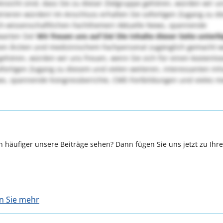
sicht sind, dass Sie zu dieser Zielgruppe gehören, würden wir u
strieren würden! Im Anschluss erhalten Sie sofortigen Zugang zu d
sch-wissenschaftlichen Fachthemen! Aktuelle News, spannende
warten Sie!
Wir freuen uns auf Sie!
Die Inhalte dieser Seite unterl
en Ärzten und medizinischem Fachpersonal zugänglich gemacht 
 gehören, würden wir uns freuen, wenn Sie sich für einen kostenlo
ofortigen Zugang zu diesem und vielen weiteren, interessanten Inh
ws, spannende Kongressberichte, CME-Fortbildungen und vieles m
 häufiger unsere Beiträge sehen? Dann fügen Sie uns jetzt zu Ihr
en Sie mehr