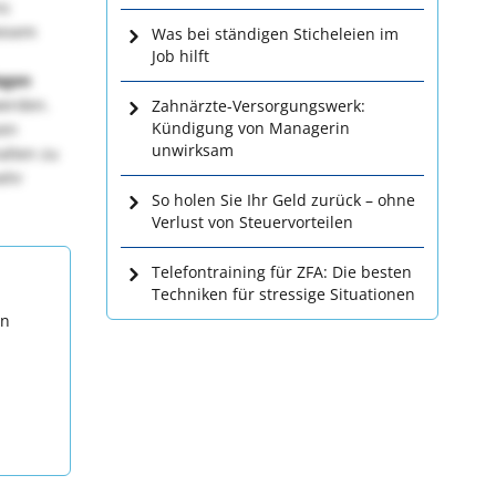
ns
iesem
Was bei ständigen Sticheleien im
Job hilft
iegen
werden.
Zahnärzte-Versorgungswerk:
Kündigung von Managerin
sen
unwirksam
alten zu
ehr
So holen Sie Ihr Geld zurück – ohne
Verlust von Steuervorteilen
Telefontraining für ZFA: Die besten
Techniken für stressige Situationen
en