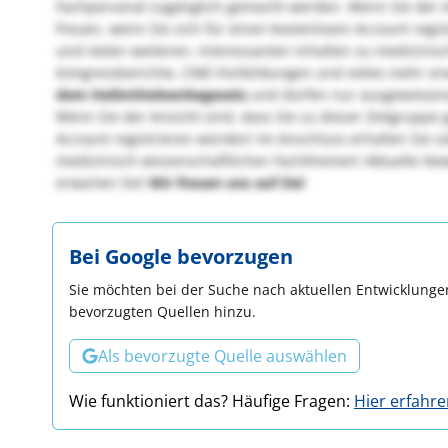
Fachpersonal zugänglich gemacht werden. Wenn Sie der An
freuen, wenn Sie sich für einen kostenlosen Account regi
und vielen weiteren, interessanten Inhalten zu medizini
Kongressberichte, CME-Fortbildungen und vieles mehr er
dem Heilmittelwerbegesetz
und dürfen nur ausgewiesen
Wenn Sie der Ansicht sind, dass Sie zu dieser Zielgruppe
Account registrieren würden! Im Anschluss erhalten Sie s
medizinisch-wissenschaftlichen Fachthemen! Aktuelle Ne
erwarten Sie!
Wir freuen uns auf Sie!
Bei Google bevorzugen
Sie möchten bei der Suche nach aktuellen Entwicklungen
bevorzugten Quellen hinzu.
Als bevorzugte Quelle auswählen
Wie funktioniert das? Häufige Fragen:
Hier erfahr