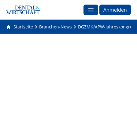
Anmelden
Startseite
Branchen-News
DGZMK/APW-Jahreskongress 