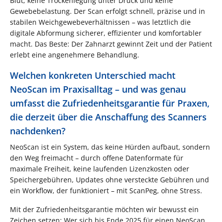
Blut, keine Trockenlegung unter Druck und keine
Gewebebelastung. Der Scan erfolgt schnell, präzise und in
stabilen Weichgewebeverhältnissen – was letztlich die
digitale Abformung sicherer, effizienter und komfortabler
macht. Das Beste: Der Zahnarzt gewinnt Zeit und der Patient
erlebt eine angenehmere Behandlung.
Welchen konkreten Unterschied macht
NeoScan im Praxisalltag – und was genau
umfasst die Zufriedenheitsgarantie für Praxen,
die derzeit über die Anschaffung des Scanners
nachdenken?
NeoScan ist ein System, das keine Hürden aufbaut, sondern
den Weg freimacht – durch offene Datenformate für
maximale Freiheit, keine laufenden Lizenzkosten oder
Speichergebühren, Updates ohne versteckte Gebühren und
ein Workflow, der funktioniert – mit ScanPeg, ohne Stress.
Mit der Zufriedenheitsgarantie möchten wir bewusst ein
Zeichen setzen: Wer sich bis Ende 2025 für einen NeoScan