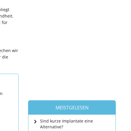
liegt
ndheit.
 für
echen wir
r die
en
MEISTGELESEN
Sind kurze Implantate eine
Alternative?