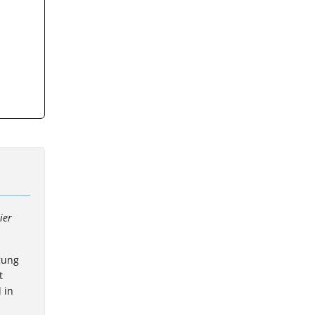
ier
gung
t
 in