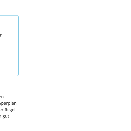
en
en
 Sparplan
er Regel
n gut