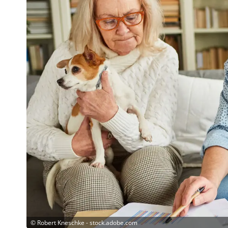
©
Robert Kneschke - stock.adobe.com