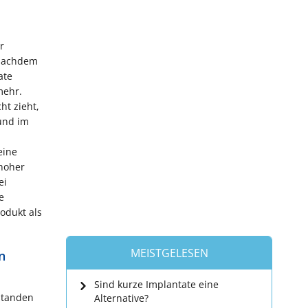
r
 nachdem
ate
mehr.
ht zieht,
 und im
eine
 hoher
ei
e
odukt als
MEISTGELESEN
n
Sind kurze Implantate eine
standen
Alternative?