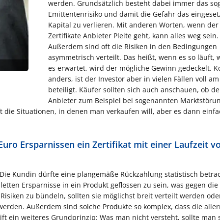
werden. Grundsätzlich besteht dabei immer das s
Emittentenrisiko und damit die Gefahr das eingeset
Kapital zu verlieren. Mit anderen Worten, wenn der
Zertifikate Anbieter Pleite geht, kann alles weg sein.
Außerdem sind oft die Risiken in den Bedingungen
asymmetrisch verteilt. Das heißt, wenn es so läuft,
es erwartet, wird der mögliche Gewinn gedeckelt. 
anders, ist der Investor aber in vielen Fällen voll am
beteiligt. Käufer sollten sich auch anschauen, ob de
Anbieter zum Beispiel bei sogenannten Marktstöru
t die Situationen, in denen man verkaufen will, aber es dann einfa
uro Ersparnissen ein Zertifikat mit einer Laufzeit v
g. Die Kundin dürfte eine plangemäße Rückzahlung statistisch betra
etten Ersparnisse in ein Produkt geflossen zu sein, was gegen die 
Risiken zu bündeln, sollten sie möglichst breit verteilt werden oder
gt werden. Außerdem sind solche Produkte so komplex, dass die alle
eift ein weiteres Grundprinzip: Was man nicht versteht, sollte man 