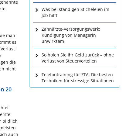
ogenannte
zte
Was bei ständigen Sticheleien im
Job hilft
Zahnärzte-Versorgungswerk:
Kündigung von Managerin
 wie man
unwirksam
Kommt es
 Verlust
So holen Sie Ihr Geld zurück – ohne
r
Verlust von Steuervorteilen
ngen die
ch nicht
Telefontraining für ZFA: Die besten
Techniken für stressige Situationen
on 20
chtet
erste
 bildlich
rmeisten
sich auch