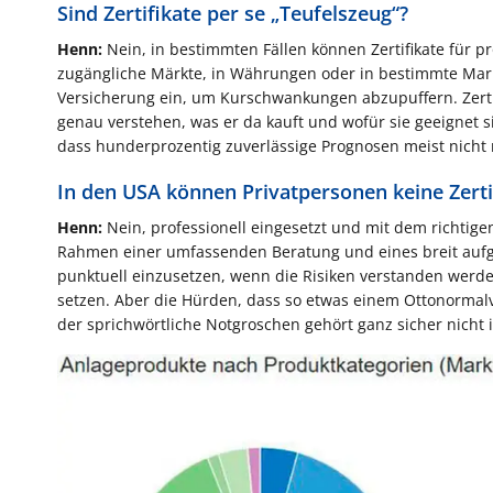
Sind Zertifikate per se „Teufelszeug“?
Henn:
Nein, in bestimmten Fällen können Zertifikate für pr
zugängliche Märkte, in Währungen oder in bestimmte Markt
Versicherung ein, um Kurschwankungen abzupuffern. Zertifi
genau verstehen, was er da kauft und wofür sie geeignet 
dass hunderprozentig zuverlässige Prognosen meist nicht
In den USA können Privatpersonen keine Zertif
Henn:
Nein, professionell eingesetzt und mit dem richtige
Rahmen einer umfassenden Beratung und eines breit aufge
punktuell einzusetzen, wenn die Risiken verstanden werd
setzen. Aber die Hürden, dass so etwas einem Ottonormal
der sprichwörtliche Notgroschen gehört ganz sicher nicht in