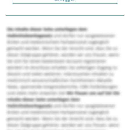
Die Inhalte dieser Seite unterliegen dem
Heilmittelwerbegesetz
und dürfen nur ausgewiesenen
Ärzten und medizinischem Fachpersonal zugänglich
gemacht werden. Wenn Sie der Ansicht sind, dass Sie zu
dieser Zielgruppe gehören, würden wir uns freuen, wenn
Sie sich für einen kostenlosen Account registrieren
würden! Im Anschluss erhalten Sie sofortigen Zugang zu
diesem und vielen weiteren, interessanten Inhalten zu
medizinisch-wissenschaftlichen Fachthemen! Aktuelle
News, spannende Kongressberichte, CME-Fortbildungen
und vieles mehr erwarten Sie!
Wir freuen uns auf Sie!
Die
Inhalte dieser Seite unterliegen dem
Heilmittelwerbegesetz
und dürfen nur ausgewiesenen
Ärzten und medizinischem Fachpersonal zugänglich
gemacht werden. Wenn Sie der Ansicht sind, dass Sie zu
dieser Zielgruppe gehören, würden wir uns freuen, wenn