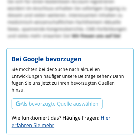
Sie sich für einen kostenlosen Account registrieren
würden! Im Anschluss erhalten Sie sofortigen Zugang zu
diesem und vielen weiteren, interessanten Inhalten zu
medizinisch-wissenschaftlichen Fachthemen! Aktuelle
News, spannende Kongressberichte, CME-Fortbildungen
und vieles mehr erwarten Sie!
Wir freuen uns auf Sie!
Bei Google bevorzugen
Sie möchten bei der Suche nach aktuellen
Entwicklungen häufiger unsere Beiträge sehen? Dann
fügen Sie uns jetzt zu Ihren bevorzugten Quellen
hinzu.
Als bevorzugte Quelle auswählen
Wie funktioniert das? Häufige Fragen:
Hier
erfahren Sie mehr