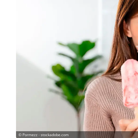
©
Pormezz - stockadobe.com