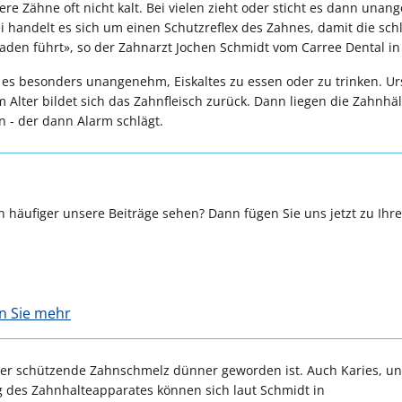
ere Zähne oft nicht kalt. Bei vielen zieht oder sticht es dann una
bei handelt es sich um einen Schutzreflex des Zahnes, damit die sch
en führt», so der Zahnarzt Jochen Schmidt vom Carree Dental in
 es besonders unangenehm, Eiskaltes zu essen oder zu trinken. U
m Alter bildet sich das Zahnfleisch zurück. Dann liegen die Zahnhäls
 - der dann Alarm schlägt.
 häufiger unsere Beiträge sehen? Dann fügen Sie uns jetzt zu Ihr
en Sie mehr
 der schützende Zahnschmelz dünner geworden ist. Auch Karies, un
g des Zahnhalteapparates können sich laut Schmidt in