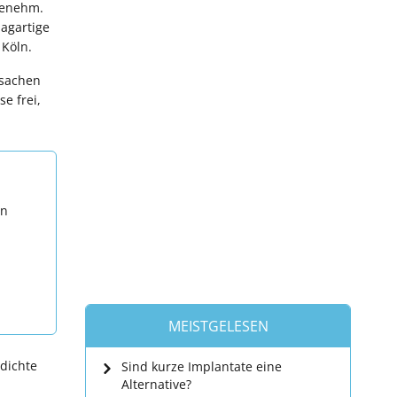
ngenehm.
lagartige
 Köln.
rsachen
e frei,
en
MEISTGELESEN
dichte
Sind kurze Implantate eine
Alternative?