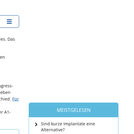
des. Das
hen
ngress-
sieben
chied.
Für
MEISTGELESEN
er A1-
Sind kurze Implantate eine
Alternative?