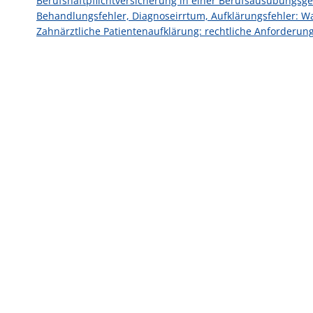
Berufshaftpflichtversicherung in einer Berufsausübungsg
Behandlungsfehler, Diagnoseirrtum, Aufklärungsfehler: W
Zahnärztliche Patientenaufklärung: rechtliche Anforderun