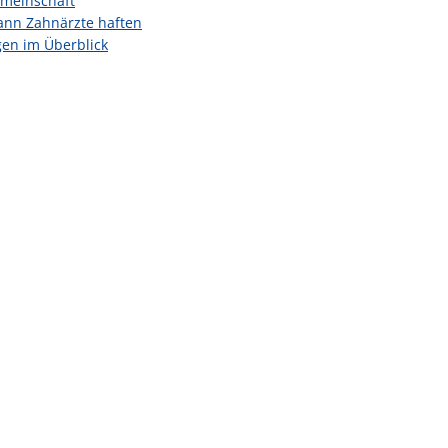
emeinschaft
ann Zahnärzte haften
gen im Überblick