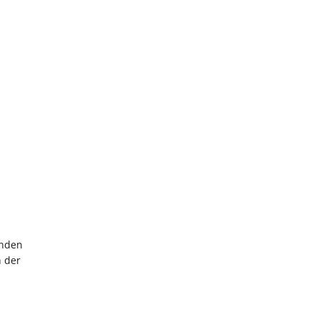
lnden
n der