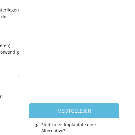
nterliegen
 der
eten)
notwendig
e
en
MEISTGELESEN
Sind kurze Implantate eine
Alternative?