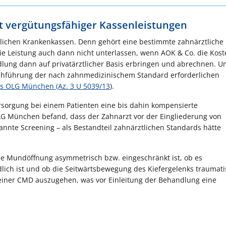
t vergütungsfähiger Kassenleistungen
tzlichen Krankenkassen. Denn gehört eine bestimmte zahnärztliche
ie Leistung auch dann nicht unterlassen, wenn AOK & Co. die Kost
ung dann auf privatärztlicher Basis erbringen und abrechnen. Un
rchführung der nach zahnmedizinischem Standard erforderlichen
des OLG München (Az. 3 U 5039/13
)
.
rsorgung bei einem Patienten eine bis dahin kompensierte
G München befand, dass der Zahnarzt vor der Eingliederung von
nnte Screening – als Bestandteil zahnärztlichen Standards hätte
ie Mundöffnung asymmetrisch bzw. eingeschränkt ist, ob es
lich ist und ob die Seitwärtsbewegung des Kiefergelenks traumatis
 einer CMD auszugehen, was vor Einleitung der Behandlung eine