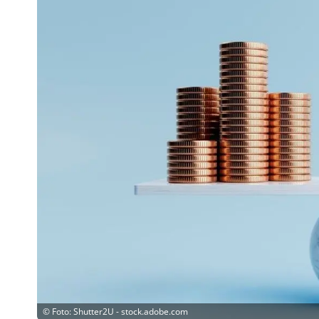
©
Foto: Shutter2U - stock.adobe.com