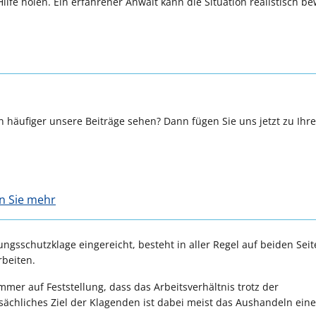
lfe holen. Ein erfahrener Anwalt kann die Situation realistisch b
 häufiger unsere Beiträge sehen? Dann fügen Sie uns jetzt zu Ihr
en Sie mehr
gsschutzklage eingereicht, besteht in aller Regel auf beiden Seit
beiten.
mer auf Feststellung, dass das Arbeitsverhältnis trotz der
ächliches Ziel der Klagenden ist dabei meist das Aushandeln eine