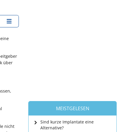
 eine
beitgeber
ck über
assen,
MEISTGELESEN
l
Sind kurze Implantate eine
de nicht
Alternative?