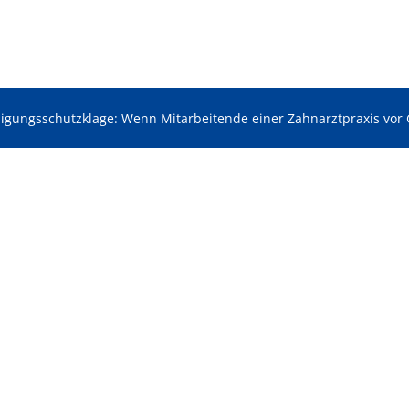
igungsschutzklage: Wenn Mitarbeitende einer Zahnarztpraxis vor 