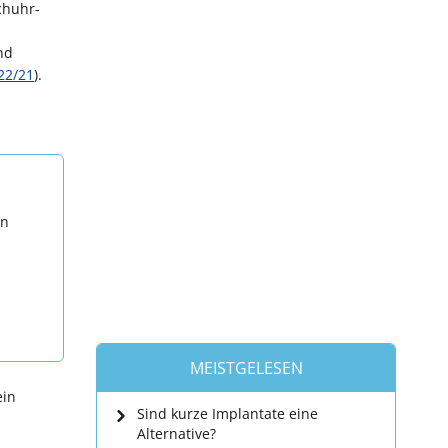
chuhr-
nd
22/21
).
en
MEISTGELESEN
ein
Sind kurze Implantate eine
Alternative?