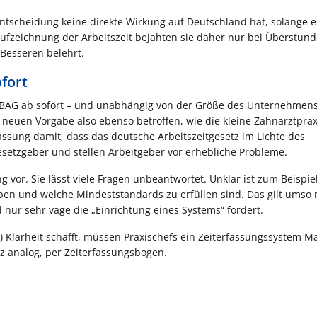
Entscheidung keine direkte Wirkung auf Deutschland hat, solange e
 Aufzeichnung der Arbeitszeit bejahten sie daher nur bei Überstun
 Besseren belehrt.
ofort
es BAG ab sofort – und unabhängig von der Größe des Unternehmen
euen Vorgabe also ebenso betroffen, wie die kleine Zahnarztprax
assung damit, dass das deutsche Arbeitszeitgesetz im Lichte des
setzgeber und stellen Arbeitgeber vor erhebliche Probleme.
g vor. Sie lässt viele Fragen unbeantwortet. Unklar ist zum Beispie
ben und welche Mindeststandards zu erfüllen sind. Das gilt umso 
ur sehr vage die „Einrichtung eines Systems“ fordert.
ch) Klarheit schafft, müssen Praxischefs ein Zeiterfassungssystem M
nz analog, per Zeiterfassungsbogen.