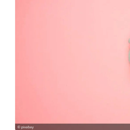
©
pixabay