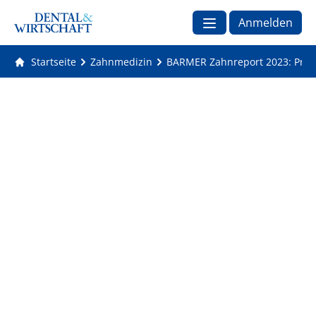
Anmelden
Startseite
Zahnmedizin
BARMER Zahnreport 2023: Präven