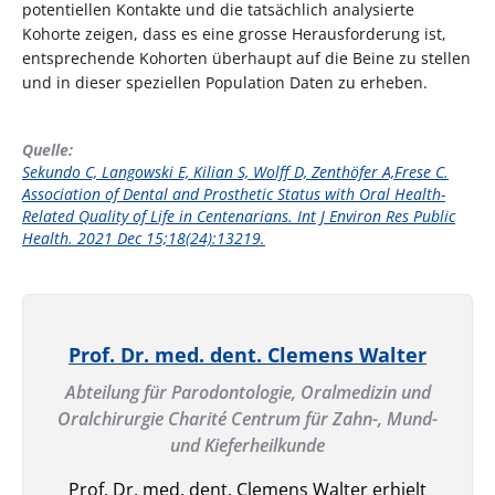
potentiellen Kontakte und die tatsächlich analysierte
Kohorte zeigen, dass es eine grosse Herausforderung ist,
entsprechende Kohorten überhaupt auf die Beine zu stellen
und in dieser speziellen Population Daten zu erheben.
Quelle:
Sekundo C, Langowski E, Kilian S, Wolff D, Zenthöfer A,Frese C.
Association of Dental and Prosthetic Status with Oral Health-
Related Quality of Life in Centenarians. Int J Environ Res Public
Health. 2021 Dec 15;18(24):13219.
Prof. Dr. med. dent. Clemens Walter
Abteilung für Parodontologie, Oralmedizin und
Oralchirurgie Charité Centrum für Zahn-, Mund-
und Kieferheilkunde
Prof. Dr. med. dent. Clemens Walter erhielt