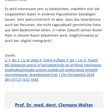
Es wird interessant sein zu beobachten, inwiefern sich die
vorgestellten Daten in anderen Populationen bestätigen
lassen. Sehr wahrscheinlich ist aber, dass das Smartphone
auch bei Personen, die nicht tagesaktuell persönliche Fotos
aus dem Badezimmer teilen, in naher Zukunft seinen festen
Platz in diesem Raum bekommen wird, möglicherweise ja
auch bei „digital immigrants“.
Quelle:
Li Y, Wu X, Liu M, Deng K, Tullini A,Zhang X, Shi J, Lai H, Tonetti
MS.Enhanced control of periodontitisby an artificial intelligence-
enabledmultimodal-sensing toothbrush andtargeted mHealth
micromessages: Arandomized trial. J Clin Periodontol.2024
Dec;51(12):1632-1643.
Prof. Dr. med. dent. Clemens Walter