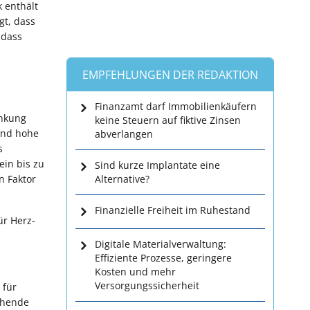
k enthält
gt, dass
 dass
EMPFEHLUNGEN DER REDAKTION
Finanzamt darf Immobilienkäufern
ankung
keine Steuern auf fiktive Zinsen
sind hohe
abverlangen
s
ein bis zu
Sind kurze Implantate eine
n Faktor
Alternative?
Finanzielle Freiheit im Ruhestand
ür Herz-
Digitale Materialverwaltung:
Effiziente Prozesse, geringere
Kosten und mehr
Versorgungssicherheit
 für
ehende