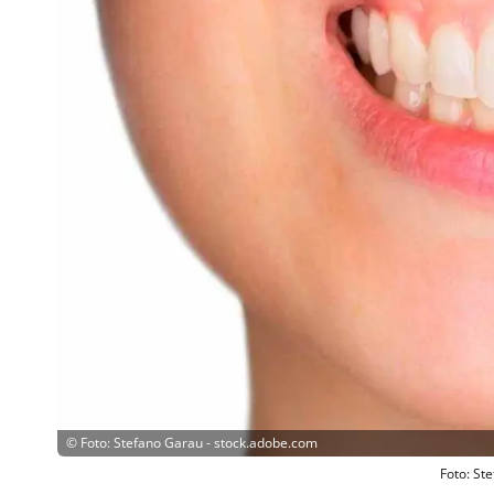
©
Foto: Stefano Garau - stock.adobe.com
Foto: St