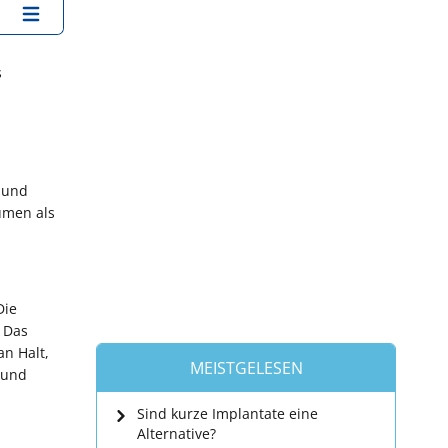
s
 und
umen als
Die
 Das
n Halt,
MEISTGELESEN
 und
Sind kurze Implantate eine
Alternative?