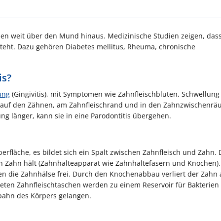
hen weit über den Mund hinaus. Medizinische Studien zeigen, das
teht. Dazu gehören Diabetes mellitus, Rheuma, chronische
is?
ung
(Gingivitis), mit Symptomen wie Zahnfleischbluten, Schwellung
ich auf den Zähnen, am Zahnfleischrand und in den Zahnzwischenrä
ng länger, kann sie in eine Parodontitis übergehen.
rfläche, es bildet sich ein Spalt zwischen Zahnfleisch und Zahn. 
n Zahn hält (Zahnhalteapparat wie Zahnhaltefasern und Knochen).
n die Zahnhälse frei. Durch den Knochenabbau verliert der Zahn a
deten Zahnfleischtaschen werden zu einem Reservoir für Bakterien
tbahn des Körpers gelangen.