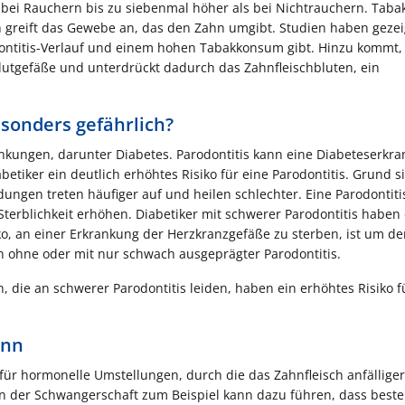
t bei Rauchern bis zu siebenmal höher als bei Nichtrauchern. Taba
h greift das Gewebe an, das den Zahn umgibt. Studien haben gezei
titis-Verlauf und einem hohen Tabakkonsum gibt. Hinzu kommt,
lutgefäße und unterdrückt dadurch das Zahnfleischbluten, ein
esonders gefährlich?
nkungen, darunter Diabetes. Parodontitis kann eine Diabeteserkr
tiker ein deutlich erhöhtes Risiko für eine Parodontitis. Grund 
ungen treten häufiger auf und heilen schlechter. Eine Parodontiti
erblichkeit erhöhen. Diabetiker mit schwerer Parodontitis haben 
ko, an einer Erkrankung der Herzkranzgefäße zu sterben, ist um de
n ohne oder mit nur schwach ausgeprägter Parodontitis.
, die an schwerer Parodontitis leiden, haben ein erhöhtes Risiko f
ann
 für hormonelle Umstellungen, durch die das Zahnfleisch anfälliger
 der Schwangerschaft zum Beispiel kann dazu führen, dass best