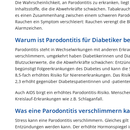
Die Wahrscheinlichkeit, an Parodontitis zu erkranken, lieg
Inhaltsstoffe, die die Abwehrkräfte schwächen. Tabakrauc
es einen Zusammenhang zwischen einem schweren Parodon
Rauchen ein Symptom verschleiert: Rauchen verengt die B
Alarmzeichen.
Warum ist Parodontitis für Diabetiker b
Parodontitis steht in Wechselwirkungen mit anderen Erkra
verschlimmern, umgekehrt haben Diabetikerinnen und Diabe
Blutzuckerwerte, die die Abwehrkräfte schwächen: Entzünd
begünstigt Folgeerkrankungen des Diabetes und kann die St
8,5-fach erhöhtes Risiko für Nierenerkrankungen. Das Risi
2,3 erhöht gegenüber Diabetespatientinnen und -patiente
Auch AIDS birgt ein erhöhtes Parodontitis-Risiko. Menschen
Kreislauf-Erkrankungen wie z.B. Schlaganfall.
Was eine Parodontitis verschlimmern k
Stress kann eine Parodontitis verschlimmern. Gleiches gilt
Entzündungen werden kann. Der erhöhte Hormonspiegel in