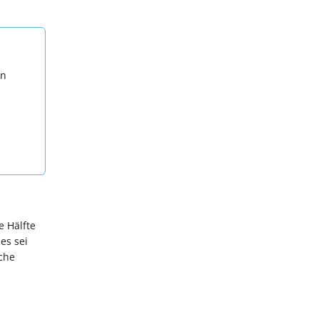
en
e Hälfte
es sei
sche