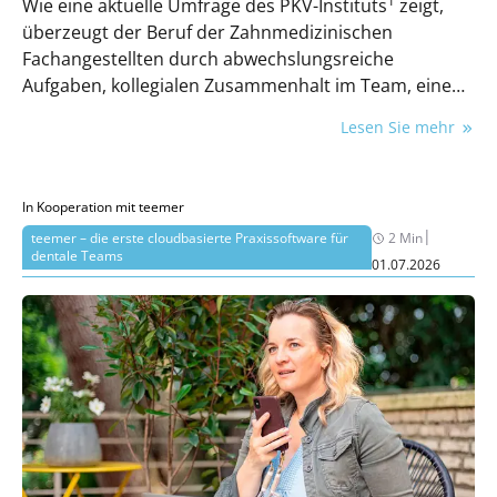
1
Wie eine aktuelle Umfrage des PKV-Instituts
zeigt,
überzeugt der Beruf der Zahnmedizinischen
Fachangestellten durch abwechslungsreiche
Aufgaben, kollegialen Zusammenhalt im Team, eine
bessere Vereinbarkeit von Beruf und Familie und die
Lesen Sie mehr
tägliche Chance, Menschen zu helfen. Für
QuereinsteigerInnen ist das Gesundheitswesen daher
2
eine besonders attraktive Branche.
In Kooperation mit teemer
|
teemer – die erste cloudbasierte Praxissoftware für
2 Min
dentale Teams
01.07.2026