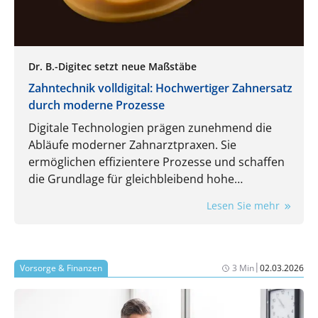
Dr. B.-Digitec setzt neue Maßstäbe
Zahntechnik volldigital: Hochwertiger Zahnersatz
durch moderne Prozesse
Digitale Technologien prägen zunehmend die
Abläufe moderner Zahnarztpraxen. Sie
ermöglichen effizientere Prozesse und schaffen
die Grundlage für gleichbleibend hohe
Qualitätsstandards und höchste Präzision bei
Lesen Sie mehr
Zahnersatzlösungen. Von der Datenerfassung
über die Konstruktion bis hin zur Fertigung
werden Kronen, Brücken, Schienen und
Teleskopversorgungen mit Dr. B.-Digitec als
|
Vorsorge & Finanzen
3 Min
02.03.2026
zuverlässigem Partner künftig vollständig digital
kommuniziert, mittels CAD/CAM und 3D-Druck
nach internationalen Standards gefertigt und