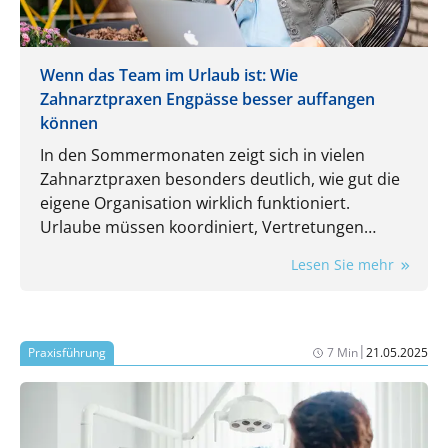
Wenn das Team im Urlaub ist: Wie
Zahnarztpraxen Engpässe besser auffangen
können
In den Sommermonaten zeigt sich in vielen
Zahnarztpraxen besonders deutlich, wie gut die
eigene Organisation wirklich funktioniert.
Urlaube müssen koordiniert, Vertretungen
eingeplant und laufende Aufgaben trotzdem
Lesen Sie mehr
zuverlässig erledigt werden. Gerade dann wird
spürbar, wie stark der Praxisalltag von
eingespielten Routinen und einzelnen
Mitarbeitenden abhängt.
|
Praxisführung
7 Min
21.05.2025