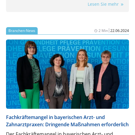
flexibel eine Praxis auf neue Anforderungen
Lesen Sie mehr
reagieren kann.
|
Branchen-News
2 Min
22.06.2024
Fachkräftemangel in bayerischen Arzt- und
Zahnarztpraxen: Dringende Maßnahmen erforderlich
Der Fachkräftemangel in bayerischen Arzt- und