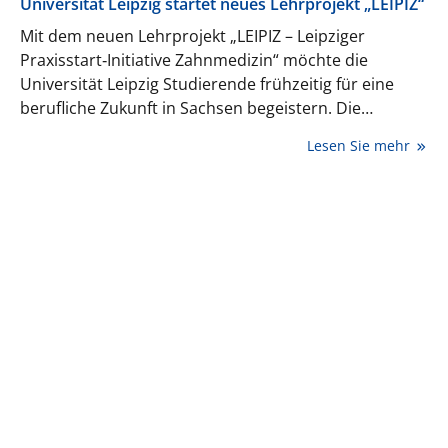
Universität Leipzig startet neues Lehrprojekt „LEIPIZ“
Mit dem neuen Lehrprojekt „LEIPIZ – Leipziger
Praxisstart‑Initiative Zahnmedizin“ möchte die
Universität Leipzig Studierende frühzeitig für eine
berufliche Zukunft in Sachsen begeistern. Die
Initiative verbindet Praxiseinsätze, Mentoring und
Lesen Sie mehr
praxisnahe Inhalte rund um Praxisgründung und
Versorgung im ländlichen Raum.