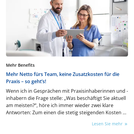
schnell sowie kosteneffizient an die Patient:innen
geliefert. Zahntechnik wird so zu einem digitalen
Ökosystem, das präzise, reproduzierbare und
skalierbare Lösungen effizient und modern
umsetzt.
Mehr Benefits
Mehr Netto fürs Team, keine Zusatzkosten für die
Praxis – so geht’s!
Wenn ich in Gesprächen mit Praxisinhaberinnen und -
inhabern die Frage stelle: „Was beschäftigt Sie aktuell
am meisten?“, höre ich immer wieder zwei klare
Antworten: Zum einen die stetig steigenden Kosten –
insbesondere bei den Löhnen. Zum anderen die hohe
Lesen Sie mehr
Steuerlast, die am Ende kaum Handlungsspielraum
lässt. Diese Sorgen sind absolut nachvollziehbar.