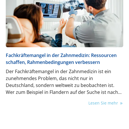
Fachkräftemangel in der Zahnmedizin: Ressourcen
schaffen, Rahmenbedingungen verbessern
Der Fachkräftemangel in der Zahnmedizin ist ein
zunehmendes Problem, das nicht nur in
Deutschland, sondern weltweit zu beobachten ist.
Wer zum Beispiel in Flandern auf der Suche ist nach
einem neuen Zahnarzt, steht vor einer großen
Lesen Sie mehr
Herausforderung: Aufgrund des Mitarbeitermangels
gibt es kaum eine Praxis, die noch neue Patienten
aufnimmt. Bestandspatienten müssen hingegen nicht
selten mehrere Monate auf einen Termin warten –