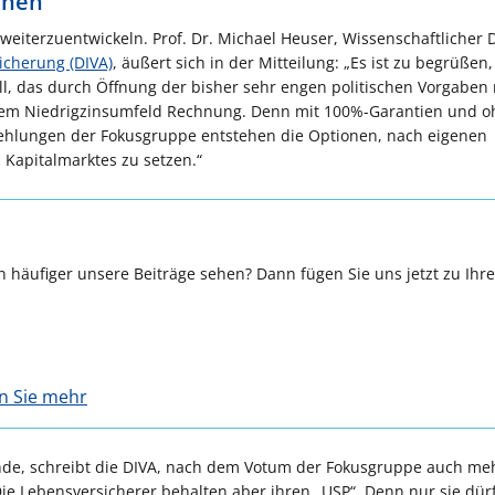
fnen
eiterzuentwickeln. Prof. Dr. Michael Heuser, Wissenschaftlicher D
icherung (DIVA)
, äußert sich in der Mitteilung: „Es ist zu begrüßen
ll, das durch Öffnung der bisher sehr engen politischen Vorgaben
 dem Niedrigzinsumfeld Rechnung. Denn mit 100%-Garantien und 
fehlungen der Fokusgruppe entstehen die Optionen, nach eigenen
 Kapitalmarktes zu setzen.“
 häufiger unsere Beiträge sehen? Dann fügen Sie uns jetzt zu Ihr
en Sie mehr
ünde, schreibt die DIVA, nach dem Votum der Fokusgruppe auch me
e Lebensversicherer behalten aber ihren „USP“. Denn nur sie dür