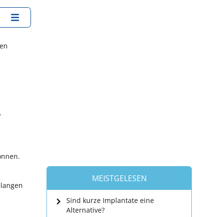
den
.
önnen.
MEISTGELESEN
slangen
Sind kurze Implantate eine
Alternative?