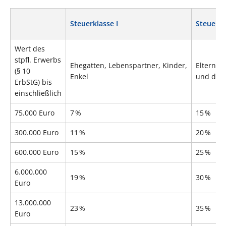
Steuerklasse I
Steuerkla
Wert des
stpfl. Erwerbs
Ehegatten, Lebenspartner, Kinder,
Eltern, 
(§ 10
Enkel
und dere
ErbStG) bis
einschließlich
75.000 Euro
7 %
15 %
300.000 Euro
11 %
20 %
600.000 Euro
15 %
25 %
6.000.000
19 %
30 %
Euro
13.000.000
23 %
35 %
Euro