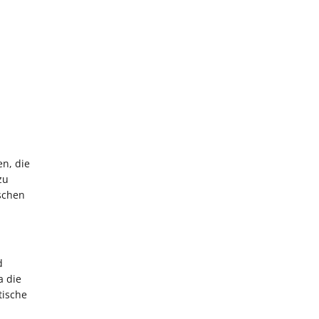
n, die
zu
schen
d
a die
tische