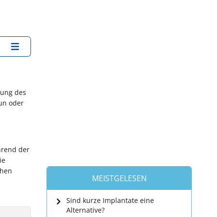
rung des
aun oder
hrend der
ie
ühen
MEISTGELESEN
Sind kurze Implantate eine
Alternative?