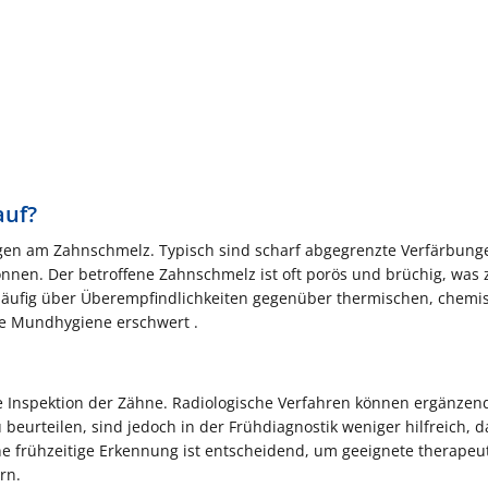
auf?
ngen am Zahnschmelz. Typisch sind scharf abgegrenzte Verfärbunge
önnen. Der betroffene Zahnschmelz ist oft porös und brüchig, was 
häufig über Überempfindlichkeiten gegenüber thermischen, chemi
e Mundhygiene erschwert .​
lle Inspektion der Zähne. Radiologische Verfahren können ergänzen
urteilen, sind jedoch in der Frühdiagnostik weniger hilfreich, d
ne frühzeitige Erkennung ist entscheidend, um geeignete therapeu
n.​