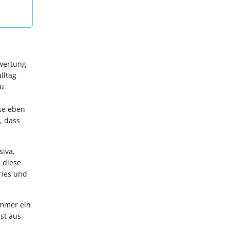
ewertung
lltag
zu
se eben
, dass
siva,
 diese
ries und
immer ein
st aus