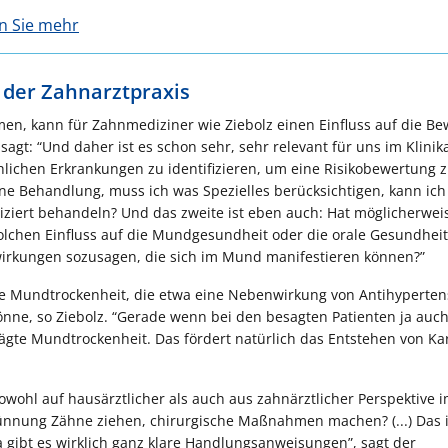
en Sie mehr
 der Zahnarztpraxis
n, kann für Zahnmediziner wie Ziebolz einen Einfluss auf die B
gt: “Und daher ist es schon sehr, sehr relevant für uns im Klinika
hlichen Erkrankungen zu identifizieren, um eine Risikobewertung 
ine Behandlung, muss ich was Spezielles berücksichtigen, kann ich
ziert behandeln? Und das zweite ist eben auch: Hat möglicherwei
chen Einfluss auf die Mundgesundheit oder die orale Gesundheit
irkungen sozusagen, die sich im Mund manifestieren können?”
e Mundtrockenheit, die etwa eine Nebenwirkung von Antihyperten
nne, so Ziebolz. “Gerade wenn bei den besagten Patienten ja auch
rägte Mundtrockenheit. Das fördert natürlich das Entstehen von Ka
hl auf hausärztlicher als auch aus zahnärztlicher Perspektive 
ünnung Zähne ziehen, chirurgische Maßnahmen machen? (...) Das i
. Da gibt es wirklich ganz klare Handlungsanweisungen”, sagt der