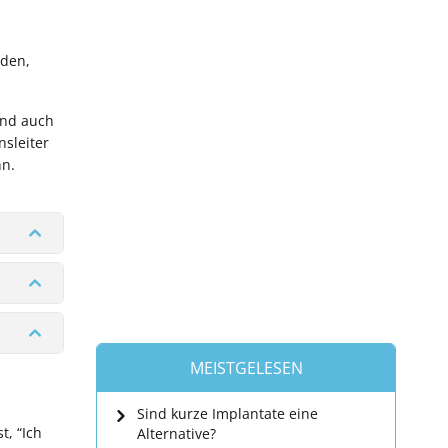
rden,
und auch
sleiter
nn.
MEISTGELESEN
Sind kurze Implantate eine
t, “Ich
Alternative?