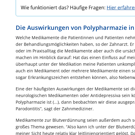
Wie funktioniert das? Häufige Fragen:
Hier erfahr
Die Auswirkungen von Polypharmazie in
Welche Medikamente die Patientinnen und Patienten nehme
der Behandlungsmöglichkeiten haben, so der Zahnarzt. Er sa
oder im Praxisalltag die Medikamente aber auch die ursäc
machen im Hinblick darauf: Hat das einen Einfluss auf me
überhaupt unter der Medikation meine Patienten unkompli
auch ein Medikament oder mehrere Medikamente einen sol
sogar Erkrankungszeichen entstehen können, also Nebenw
Eine der häufigsten Auswirkungen der Medikamente sei di
neurologischen Medikamenten oder Antidepressiva sein kö
Polypharmazie ist (...), dann beobachten wir diese ausgep
Parodontitis”, sagt der Zahnmediziner.
Medikamente zur Blutverdünnung seien außerdem auch sowo
großes Thema gewesen. “Also kann ich unter der Blutverd
meiner Sicht heute relativ klar leitlinienorientiert gelöst