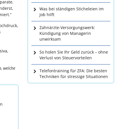
äparate.
nderst,
Was bei ständigen Sticheleien im
iert.”
Job hilft
hochdruck,
Zahnärzte-Versorgungswerk:
m
Kündigung von Managerin
unwirksam
siva,
So holen Sie Ihr Geld zurück – ohne
Verlust von Steuervorteilen
n, welche
Telefontraining für ZFA: Die besten
Techniken für stressige Situationen
en