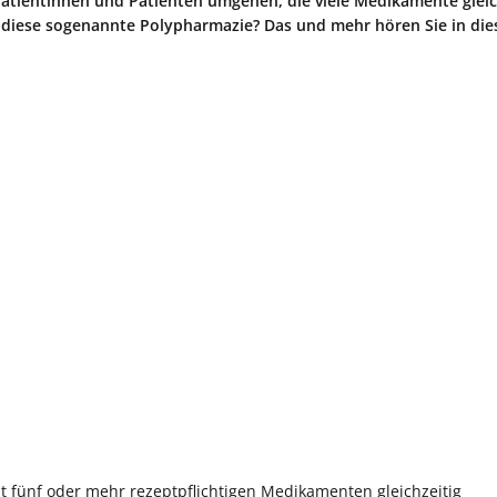
tientinnen und Patienten umgehen, die viele Medikamente gleic
iese sogenannte Polypharmazie? Das und mehr hören Sie in die
t fünf oder mehr rezeptpflichtigen Medikamenten gleichzeitig