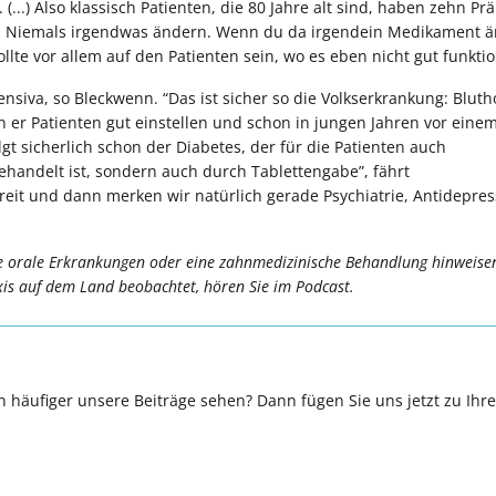
 (...) Also klassisch Patienten, die 80 Jahre alt sind, haben zehn Pr
zt: Niemals irgendwas ändern. Wenn du da irgendein Medikament ä
lte vor allem auf den Patienten sein, wo es eben nicht gut funktion
siva, so Bleckwenn. “Das ist sicher so die Volkserkrankung: Blut
n er Patienten gut einstellen und schon in jungen Jahren vor eine
gt sicherlich schon der Diabetes, der für die Patienten auch
ehandelt ist, sondern auch durch Tablettengabe”, fährt
reit und dann merken wir natürlich gerade Psychiatrie, Antidepres
e orale Erkrankungen oder eine zahnmedizinische Behandlung hinweise
is auf dem Land beobachtet, hören Sie im Podcast.
 häufiger unsere Beiträge sehen? Dann fügen Sie uns jetzt zu Ihr