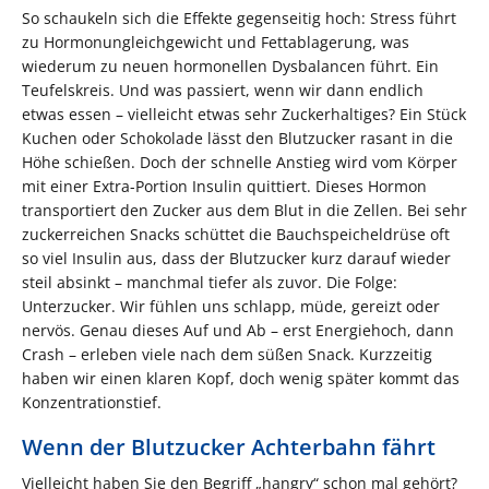
So schaukeln sich die Effekte gegenseitig hoch: Stress führt
zu Hormonungleichgewicht und Fettablagerung, was
wiederum zu neuen hormonellen Dysbalancen führt. Ein
Teufelskreis. Und was passiert, wenn wir dann endlich
etwas essen – vielleicht etwas sehr Zuckerhaltiges? Ein Stück
Kuchen oder Schokolade lässt den Blutzucker rasant in die
Höhe schießen. Doch der schnelle Anstieg wird vom Körper
mit einer Extra-Portion Insulin quittiert. Dieses Hormon
transportiert den Zucker aus dem Blut in die Zellen. Bei sehr
zuckerreichen Snacks schüttet die Bauchspeicheldrüse oft
so viel Insulin aus, dass der Blutzucker kurz darauf wieder
steil absinkt – manchmal tiefer als zuvor. Die Folge:
Unterzucker. Wir fühlen uns schlapp, müde, gereizt oder
nervös. Genau dieses Auf und Ab – erst Energiehoch, dann
Crash – erleben viele nach dem süßen Snack. Kurzzeitig
haben wir einen klaren Kopf, doch wenig später kommt das
Konzentrationstief.
Wenn der Blutzucker Achterbahn fährt
Vielleicht haben Sie den Begriff „hangry“ schon mal gehört?