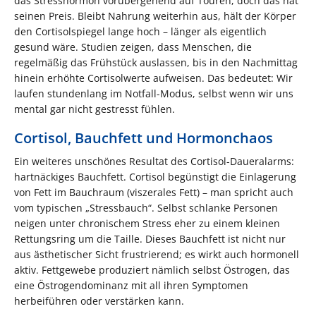
das Stresshormon vorübergehend auf Touren, doch das hat
seinen Preis. Bleibt Nahrung weiterhin aus, hält der Körper
den Cortisolspiegel lange hoch – länger als eigentlich
gesund wäre. Studien zeigen, dass Menschen, die
regelmäßig das Frühstück auslassen, bis in den Nachmittag
hinein erhöhte Cortisolwerte aufweisen. Das bedeutet: Wir
laufen stundenlang im Notfall-Modus, selbst wenn wir uns
mental gar nicht gestresst fühlen.
Cortisol, Bauchfett und Hormonchaos
Ein weiteres unschönes Resultat des Cortisol-Daueralarms:
hartnäckiges Bauchfett. Cortisol begünstigt die Einlagerung
von Fett im Bauchraum (viszerales Fett) – man spricht auch
vom typischen „Stressbauch“. Selbst schlanke Personen
neigen unter chronischem Stress eher zu einem kleinen
Rettungsring um die Taille. Dieses Bauchfett ist nicht nur
aus ästhetischer Sicht frustrierend; es wirkt auch hormonell
aktiv. Fettgewebe produziert nämlich selbst Östrogen, das
eine Östrogendominanz mit all ihren Symptomen
herbeiführen oder verstärken kann.