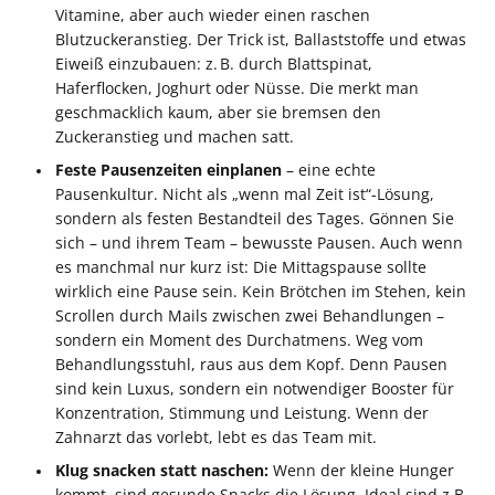
Vitamine, aber auch wieder einen raschen
Blutzuckeranstieg. Der Trick ist, Ballaststoffe und etwas
Eiweiß einzubauen: z. B. durch Blattspinat,
Haferflocken, Joghurt oder Nüsse. Die merkt man
geschmacklich kaum, aber sie bremsen den
Zuckeranstieg und machen satt.
Feste Pausenzeiten einplanen
– eine echte
Pausenkultur. Nicht als „wenn mal Zeit ist“-Lösung,
sondern als festen Bestandteil des Tages. Gönnen Sie
sich – und ihrem Team – bewusste Pausen. Auch wenn
es manchmal nur kurz ist: Die Mittagspause sollte
wirklich eine Pause sein. Kein Brötchen im Stehen, kein
Scrollen durch Mails zwischen zwei Behandlungen –
sondern ein Moment des Durchatmens. Weg vom
Behandlungsstuhl, raus aus dem Kopf. Denn Pausen
sind kein Luxus, sondern ein notwendiger Booster für
Konzentration, Stimmung und Leistung. Wenn der
Zahnarzt das vorlebt, lebt es das Team mit.
Klug snacken statt naschen:
Wenn der kleine Hunger
kommt, sind gesunde Snacks die Lösung. Ideal sind z.B.