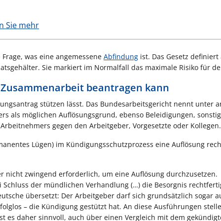
en Sie mehr
ie Frage, was eine angemessene
Abfindung
ist. Das Gesetz definiert 
tsgehälter. Sie markiert im Normalfall das maximale Risiko für de
er Zusammenarbeit beantragen kann
sungsantrag stützen lässt. Das Bundesarbeitsgericht nennt unter
s als möglichen Auflösungsgrund, ebenso Beleidigungen, sonsti
 Arbeitnehmers gegen den Arbeitgeber, Vorgesetzte oder Kollegen.
rmanentes Lügen) im Kündigungsschutzprozess eine Auflösung rech
er nicht zwingend erforderlich, um eine Auflösung durchzusetzen.
ei Schluss der mündlichen Verhandlung (…) die Besorgnis rechtferti
utsche übersetzt: Der Arbeitgeber darf sich grundsätzlich sogar a
olglos – die Kündigung gestützt hat. An diese Ausführungen stell
ist es daher sinnvoll, auch über einen Vergleich mit dem gekündig