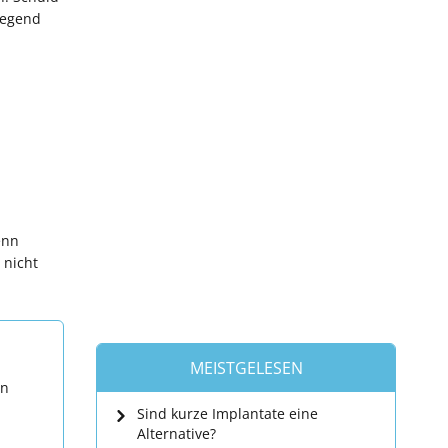
iegend
enn
 nicht
MEISTGELESEN
en
Sind kurze Implantate eine
Alternative?