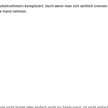
Arbeitnehmern kompliziert. Doch wenn man sich wirklich trennen w
die Hand nehmen.
ng nicht bringt oder einfach nicht ins Team passt, ist nicht einfac