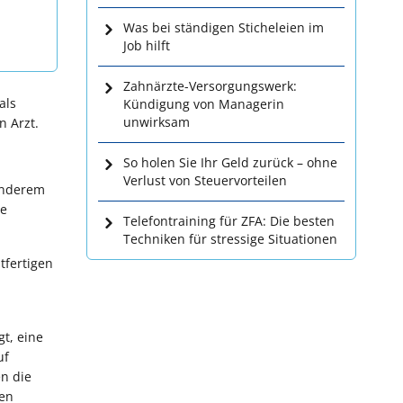
Was bei ständigen Sticheleien im
Job hilft
Zahnärzte-Versorgungswerk:
als
Kündigung von Managerin
unwirksam
n Arzt.
So holen Sie Ihr Geld zurück – ohne
Verlust von Steuervorteilen
 anderem
ge
Telefontraining für ZFA: Die besten
Techniken für stressige Situationen
tfertigen
gt, eine
uf
en die
ten