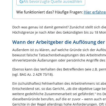
Als bevorzugte Quelle auswählen
Wie funktioniert das? Häufige Fragen:
Hier erfahr
Doch was genau ist damit gemeint? Zunächst stellt sich d
Höchstgrenze je nach Alter des Gekündigten bis zu 18 Mona
Wann der Arbeitgeber die Auflösung d
Außerdem ist zu klären, auf welche Gründe sich der Auflö
bewusst falsche Tatsachenbehauptungen des Arbeitnehmer
ehrverletzende Äußerungen oder persönliche Angriffe des
Ebenso kann das Verhalten des Betreffenden (wie z.B. pe
(vgl. BAG Az. 2 AZR 73/18).
Ein (schuldhaftes) Fehlverhalten des Arbeitnehmers ist ab
Entscheidend sei, so das Gericht, „ob die objektive Lage b
weitere gedeihliche Zusammenarbeit sei gefährdet.“ Ins De
dieselbenGründe berufen, auf die er zuvor – wenn auch erf
Gerichte in der Regel allerdings hohe Anforderungen. Oft 