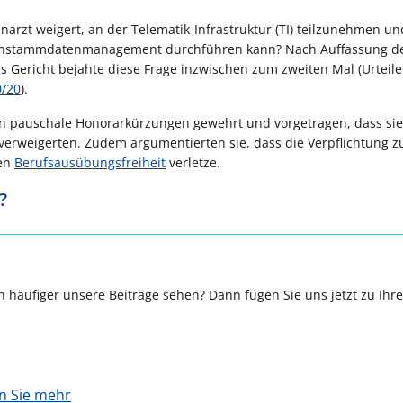
narzt weigert, an der Telematik-Infrastruktur (TI) teilzunehmen u
ertenstammdatenmanagement durchführen kann? Nach Auffassung d
s Gericht bejahte diese Frage inzwischen zum zweiten Mal (Urteil
0/20
).
gen pauschale Honorarkürzungen gewehrt und vorgetragen, dass sie
erweigerten. Zudem argumentierten sie, dass die Verpflichtung zu
ten
Berufsausübungsfreiheit
verletze.
?
 häufiger unsere Beiträge sehen? Dann fügen Sie uns jetzt zu Ihr
en Sie mehr