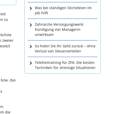
Was bei ständigen Sticheleien im
Job hilft
hied
en zu
Zahnärzte-Versorgungswerk:
Kündigung von Managerin
unwirksam
höchste
n zweier
esetzt
So holen Sie Ihr Geld zurück – ohne
Verlust von Steuervorteilen
Telefontraining für ZFA: Die besten
Techniken für stressige Situationen
 bzw. das
ts
en.
em die