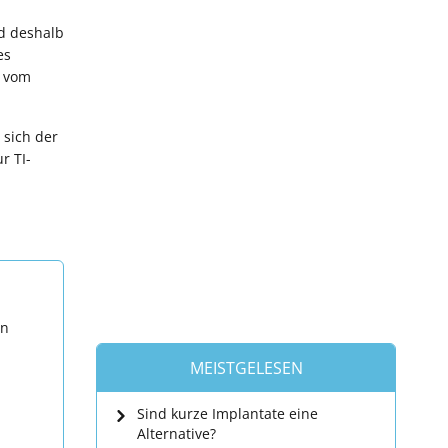
nd deshalb
es
e vom
 sich der
r TI-
en
MEISTGELESEN
Sind kurze Implantate eine
Alternative?