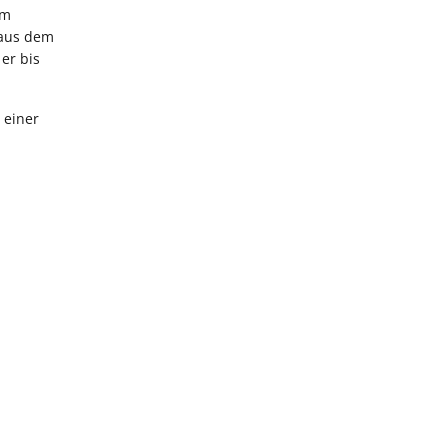
um
 aus dem
er bis
 einer