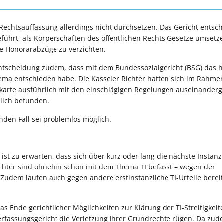
Rechtsauffassung allerdings nicht durchsetzen. Das Gericht entsc
führt, als Körperschaften des öffentlichen Rechts Gesetze umsetz
ie Honorarabzüge zu verzichten.
Entscheidung zudem, dass mit dem Bundessozialgericht (BSG) das 
Thema entschieden habe. Die Kasseler Richter hatten sich im Rahme
skarte ausführlich mit den einschlägigen Regelungen auseinanderg
lich befunden.
den Fall sei problemlos möglich.
st zu erwarten, dass sich über kurz oder lang die nächste Instanz
ichter sind ohnehin schon mit dem Thema TI befasst – wegen der
Zudem laufen auch gegen andere erstinstanzliche TI-Urteile berei
as Ende gerichtlicher Möglichkeiten zur Klärung der TI-Streitigkeit
rfassungsgericht die Verletzung ihrer Grundrechte rügen. Da zud