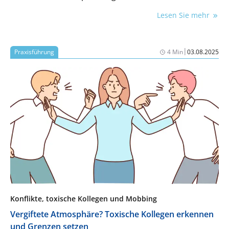
Kommunikation, Mediation oder klare Regeln
Lesen Sie mehr
auflösen. Doch was, wenn sich Konflikte in eine
toxische Dynamik verwandeln? Was, wenn einzelne
Personen nicht nur diskutieren, sondern gezielt
|
Praxisführung
4 Min
03.08.2025
andere ausgrenzen, manipulieren oder unter Druck
setzen?
Konflikte, toxische Kollegen und Mobbing
Vergiftete Atmosphäre? Toxische Kollegen erkennen
und Grenzen setzen