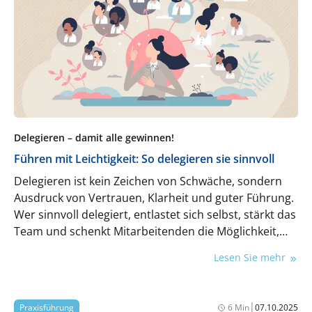
schnell sowie kosteneffizient an die Patient:innen
geliefert. Zahntechnik wird so zu einem digitalen
Ökosystem, das präzise, reproduzierbare und
skalierbare Lösungen effizient und modern
umsetzt.
Delegieren – damit alle gewinnen!
Führen mit Leichtigkeit: So delegieren sie sinnvoll
Delegieren ist kein Zeichen von Schwäche, sondern
Ausdruck von Vertrauen, Klarheit und guter Führung.
Wer sinnvoll delegiert, entlastet sich selbst, stärkt das
Team und schenkt Mitarbeitenden die Möglichkeit,
Verantwortung zu übernehmen und zu wachsen.
Lesen Sie mehr
Dieser Artikel zeigt, warum Delegieren nicht nur der
Führungskraft, sondern allen Beteiligten
zugutekommt, welche Stolperfallen Sie vermeiden
|
Praxisführung
6 Min
07.10.2025