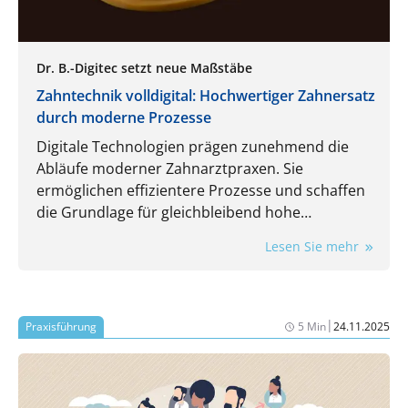
Dr. B.-Digitec setzt neue Maßstäbe
Zahntechnik volldigital: Hochwertiger Zahnersatz
durch moderne Prozesse
Digitale Technologien prägen zunehmend die
Abläufe moderner Zahnarztpraxen. Sie
ermöglichen effizientere Prozesse und schaffen
die Grundlage für gleichbleibend hohe
Qualitätsstandards und höchste Präzision bei
Lesen Sie mehr
Zahnersatzlösungen. Von der Datenerfassung
über die Konstruktion bis hin zur Fertigung
werden Kronen, Brücken, Schienen und
Teleskopversorgungen mit Dr. B.-Digitec als
|
Praxisführung
5 Min
24.11.2025
zuverlässigem Partner künftig vollständig digital
kommuniziert, mittels CAD/CAM und 3D-Druck
nach internationalen Standards gefertigt und