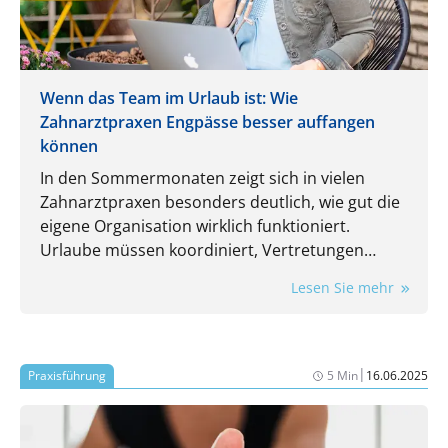
Wenn das Team im Urlaub ist: Wie
Zahnarztpraxen Engpässe besser auffangen
können
In den Sommermonaten zeigt sich in vielen
Zahnarztpraxen besonders deutlich, wie gut die
eigene Organisation wirklich funktioniert.
Urlaube müssen koordiniert, Vertretungen
eingeplant und laufende Aufgaben trotzdem
Lesen Sie mehr
zuverlässig erledigt werden. Gerade dann wird
spürbar, wie stark der Praxisalltag von
eingespielten Routinen und einzelnen
Mitarbeitenden abhängt.
|
Praxisführung
5 Min
16.06.2025