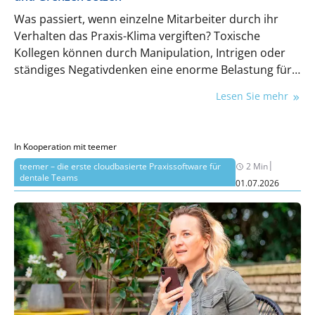
Was passiert, wenn einzelne Mitarbeiter durch ihr
Verhalten das Praxis-Klima vergiften? Toxische
Kollegen können durch Manipulation, Intrigen oder
ständiges Negativdenken eine enorme Belastung für
das Team sein. Sie rauben Energie, spalten die
Lesen Sie mehr
Belegschaft und sorgen für Unruhe. Doch woran
erkennt man toxische Mitarbeiter, wie kann man
ihnen begegnen, und wie schützt man das Team vor
In Kooperation mit teemer
langfristigen Schäden?
|
teemer – die erste cloudbasierte Praxissoftware für
2 Min
dentale Teams
01.07.2026