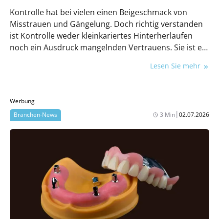
Kontrolle hat bei vielen einen Beigeschmack von
Misstrauen und Gängelung. Doch richtig verstanden
ist Kontrolle weder kleinkariertes Hinterherlaufen
noch ein Ausdruck mangelnden Vertrauens. Sie ist ein
wertvolles Führungsinstrument, das Orientierung
Lesen Sie mehr
gibt, Erfolge sichtbar macht und Motivation freisetzt.
Kontrolle bedeutet Klarheit: Wo stehen wir? Was läuft
gut? Wo gibt es Entwicklungspotenzial? Dieser Artikel
Werbung
zeigt, wie Kontrolle partnerschaftlich gelingt – so
|
Branchen-News
3 Min
02.07.2026
wenig wie möglich, so viel wie nötig – und warum sie
am Ende ein Geschenk an Mitarbeitende ist.