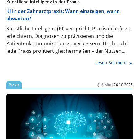
Künstliche Intelligenz in der Praxis
KI in der Zahnarztpraxis: Wann einsteigen, wann
abwarten?
Künstliche Intelligenz (KI) verspricht, Praxisabläufe zu
erleichtern, Diagnosen zu präzisieren und die
Patientenkommunikation zu verbessern. Doch nicht
jede Praxis profitiert gleichermaßen – der Nutzen
hängt von Größe, Standort und Wettbewerbsumfeld
Lesen Sie mehr
ab. In diesem Beitrag zeigen wir praxisnahe
Handlungsempfehlungen für kleine, mittlere und
Großpraxen, damit Sie abwägen können, welche KI-
|
Praxis
6 Min
24.10.2025
Lösungen sich lohnen und wie eine schrittweise
Einführung erfolgreich gelingt.