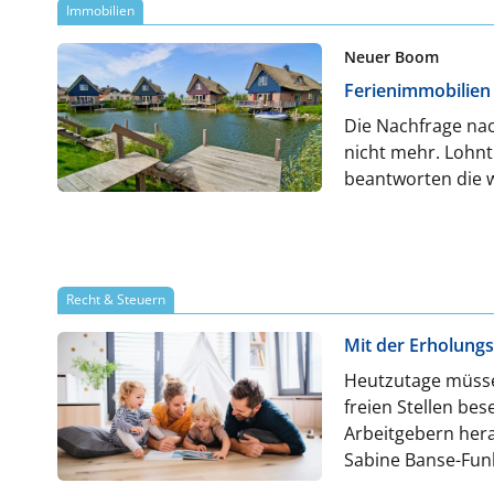
Immobilien
Neuer Boom
Ferienimmobilien 
Die Nachfrage nac
nicht mehr. Lohnt 
beantworten die w
Recht & Steuern
Mit der Erholung
Heutzutage müssen
freien Stellen be
Arbeitgebern hera
Sabine Banse-Funk
sollten.