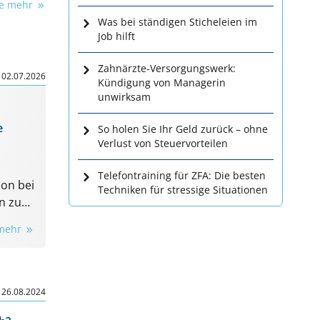
ie mehr
Was bei ständigen Sticheleien im
Job hilft
Zahnärzte-Versorgungswerk:
|
02.07.2026
Kündigung von Managerin
unwirksam
e
So holen Sie Ihr Geld zurück – ohne
Verlust von Steuervorteilen
Telefontraining für ZFA: Die besten
ion bei
Techniken für stressige Situationen
n zur
it Dr.
 mehr
t,
und
rd so
re
|
26.08.2024