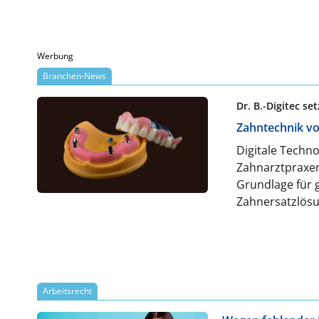
Werbung
Branchen-News
Dr. B.-Digitec s
Zahntechnik vo
Digitale Techn
Zahnarztpraxen
Grundlage für 
Zahnersatzlösu
Fertigung werd
B.-Digitec als 
mittels CAD/CA
schnell sowie k
zu einem digit
Arbeitsrecht
Lösungen effiz