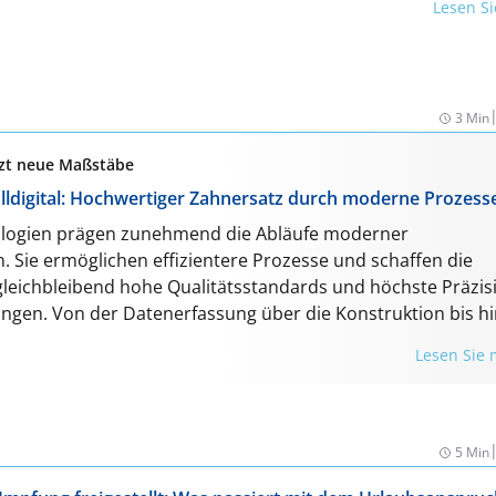
Lesen S
3 Min
etzt neue Maßstäbe
lldigital: Hochwertiger Zahnersatz durch moderne Prozess
ologien prägen zunehmend die Abläufe moderner
. Sie ermöglichen effizientere Prozesse und schaffen die
gleichbleibend hohe Qualitätsstandards und höchste Präzis
ngen. Von der Datenerfassung über die Konstruktion bis hi
en Kronen, Brücken, Schienen und Teleskopversorgungen m
Lesen Sie
zuverlässigem Partner künftig vollständig digital kommunizier
M und 3D-Druck nach internationalen Standards gefertigt 
osteneffizient an die Patient:innen geliefert. Zahntechnik wi
alen Ökosystem, das präzise, reproduzierbare und skalierba
5 Min
ient und modern umsetzt.