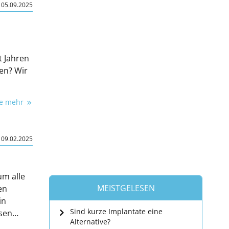
|
05.09.2025
t Jahren
ten? Wir
ie mehr
|
09.02.2025
um alle
MEISTGELESEN
en
in
Sind kurze Implantate eine
ssen
Alternative?