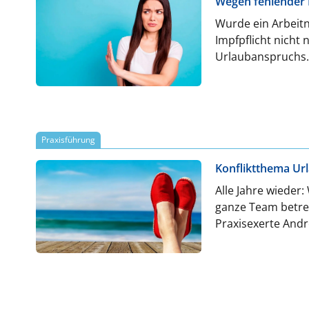
Wegen fehlender I
Wurde ein Arbeitn
Impfpflicht nicht
Urlaubanspruchs.
Praxisführung
Konfliktthema Url
Alle Jahre wieder
ganze Team betref
Praxisexerte André