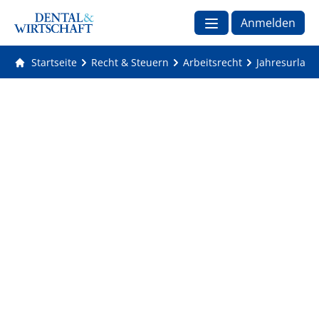
Anmelden
Startseite
Recht & Steuern
Arbeitsrecht
Jahresurlaub