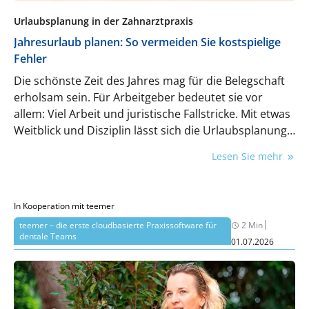
Urlaubsplanung in der Zahnarztpraxis
Jahresurlaub planen: So vermeiden Sie kostspielige
Fehler
Die schönste Zeit des Jahres mag für die Belegschaft
erholsam sein. Für Arbeitgeber bedeutet sie vor
allem: Viel Arbeit und juristische Fallstricke. Mit etwas
Weitblick und Disziplin lässt sich die Urlaubsplanung
in der Praxis aber auf rechtssichere Füße stellen.
Lesen Sie mehr
In Kooperation mit teemer
|
teemer – die erste cloudbasierte Praxissoftware für
2 Min
dentale Teams
01.07.2026