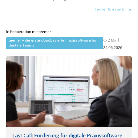
oder variable Gehaltsbestandteile mit
Lesen Sie mehr
Lohnfortzahlung im Urlaubs- und Krankheitsfall Teil
des Entgelts sind. Rechtsprechung und Praxis bieten
dafür nicht die eine korrekte Lösung,
In Kooperation mit teemer
sondern verschiedene Berechnungsmodelle.
|
teemer – die erste cloudbasierte Praxissoftware für
2 Min
dentale Teams
24.06.2026
Last Call: Förderung für digitale Praxissoftware