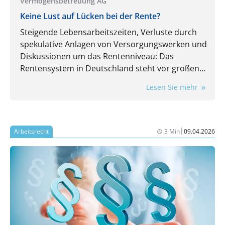
Vermögensbetreuung AG
Keine Lust auf Lücken bei der Rente?
Steigende Lebensarbeitszeiten, Verluste durch
spekulative Anlagen von Versorgungswerken und
Diskussionen um das Rentenniveau: Das
Rentensystem in Deutschland steht vor großen
Herausforderungen. Renten aus dem
Lesen Sie mehr
Versorgungswerk oder der gesetzlichen
Rentenversicherung werden nicht ausreichen,
um im Alter finanziell gut versorgt zu sein.
Private Altersvorsorge ist wichtiger denn je. Doch
|
Arbeitsrecht
3 Min
09.04.2026
wie können Berufstätige heute so investieren,
dass sie später im Ruhestand gut versorgt sind?