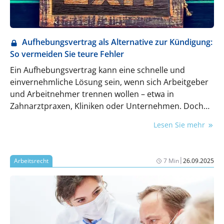
Aufhebungsvertrag als Alternative zur Kündigung:
So vermeiden Sie teure Fehler
Ein Aufhebungsvertrag kann eine schnelle und
einvernehmliche Lösung sein, wenn sich Arbeitgeber
und Arbeitnehmer trennen wollen – etwa in
Zahnarztpraxen, Kliniken oder Unternehmen. Doch
das scheinbar einfache Verfahren birgt rechtliche und
Lesen Sie mehr
finanzielle Risiken: von Sperrzeiten beim
Arbeitslosengeld über steuerliche Nachteile bis hin zu
Anfechtungsgründen. Wann ein Aufhebungsvertrag
|
Arbeitsrecht
7 Min
26.09.2025
sinnvoll ist und worauf zu achten ist, zeigt dieser
Überblick.