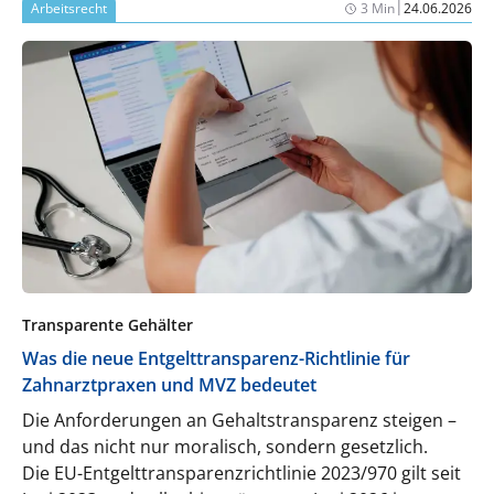
Teleskopversorgungen mit Dr. B.-Digitec als
|
Arbeitsrecht
3 Min
24.06.2026
zuverlässigem Partner künftig vollständig digital
kommuniziert, mittels CAD/CAM und 3D-Druck
nach internationalen Standards gefertigt und
schnell sowie kosteneffizient an die Patient:innen
geliefert. Zahntechnik wird so zu einem digitalen
Ökosystem, das präzise, reproduzierbare und
skalierbare Lösungen effizient und modern
umsetzt.
Transparente Gehälter
Was die neue Entgelttransparenz-Richtlinie für
Zahnarztpraxen und MVZ bedeutet
Die Anforderungen an Gehaltstransparenz steigen –
und das nicht nur moralisch, sondern gesetzlich.
Die EU-Entgelttransparenzrichtlinie 2023/970 gilt seit