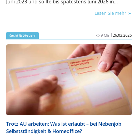
Juni 2023 und sollte bis spätestens Juni 2026 in
deutsches Recht umgesetzt werden. Damit gewinnen
Lesen Sie mehr
neue Transparenz- und Auskunftspflichten in
Zahnarztpraxen und medizinischen
Versorgungszentren (MVZ) an Bedeutung. Wer jetzt
|
Recht & Steuern
9 Min
26.03.2026
handelt, spart später jede Menge Nerven – und steht
im hart umkämpften Fachkräftemarkt besser da.
Trotz AU arbeiten: Was ist erlaubt – bei Nebenjob,
Selbstständigkeit & Homeoffice?