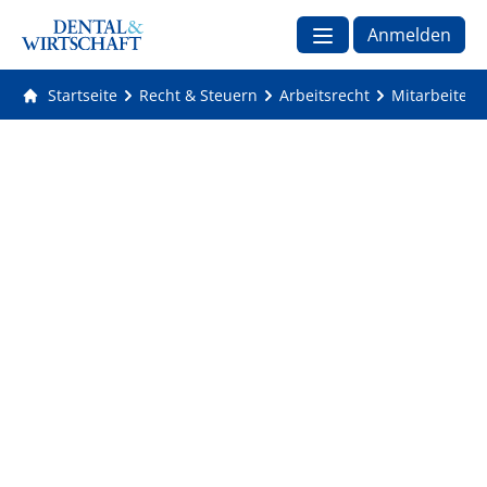
Anmelden
Startseite
Recht & Steuern
Arbeitsrecht
Mitarbeiterr