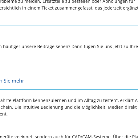
Probleme zu melden, Ersatzteile zu bestellen oder Abholungen für
ersichtlich in einem Ticket zusammengefasst, das jederzeit ergänz
 häufiger unsere Beiträge sehen? Dann fügen Sie uns jetzt zu Ihr
en Sie mehr
ährte Plattform kennenzulernen und im Alltag zu testen“, erklärt 
chein. Die intuitive Bedienung und die Möglichkeit, Medien direkt
ent.
axisgeräte geeignet, sondern auch für CAD/CAM-Systeme. Über die Pl