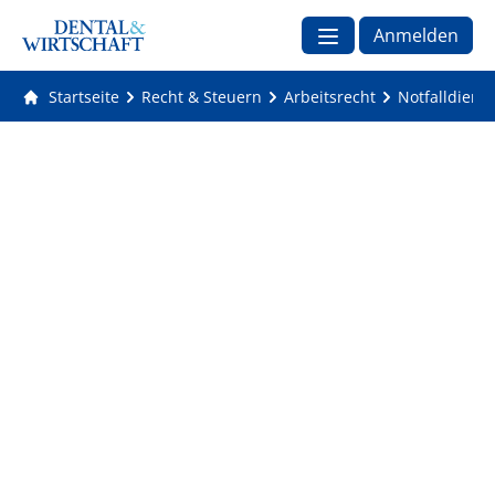
Anmelden
Startseite
Recht & Steuern
Arbeitsrecht
Notfalldienst