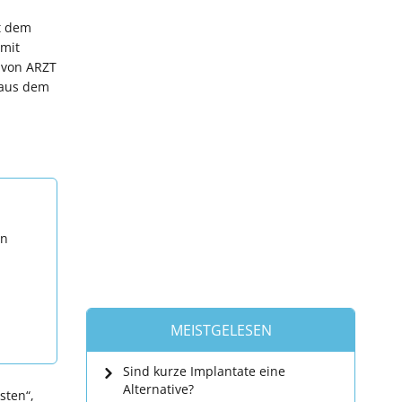
t dem
 mit
 von ARZT
 aus dem
en
MEISTGELESEN
Sind kurze Implantate eine
Alternative?
sten“,