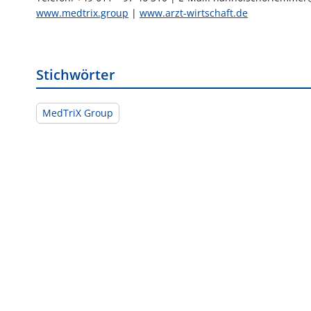
www.medtrix.group
|
www.arzt-wirtschaft.de
Stichwörter
MedTriX Group