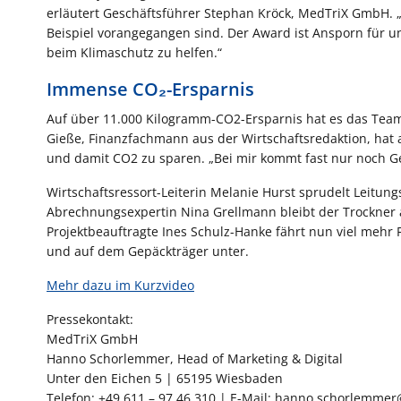
erläutert Geschäftsführer Stephan Kröck, MedTriX GmbH. „
Beispiel vorangegangen sind. Der Award ist Ansporn für u
beim Klimaschutz zu helfen.“
Immense CO₂-Ersparnis
Auf über 11.000 Kilogramm-CO2-Ersparnis hat es das Team
Gieße, Finanzfachmann aus der Wirtschaftsredaktion, hat
und damit CO2 zu sparen. „Bei mir kommt fast nur noch Gem
Wirtschaftsressort-Leiterin Melanie Hurst sprudelt Leitun
Abrechnungsexpertin Nina Grellmann bleibt der Trockner a
Projektbeauftragte Ines Schulz-Hanke fährt nun viel mehr
und auf dem Gepäckträger unter.
Mehr dazu im Kurzvideo
Pressekontakt:
MedTriX GmbH
Hanno Schorlemmer, Head of Marketing & Digital
Unter den Eichen 5 | 65195 Wiesbaden
Telefon: +49 611 – 97 46 310 | E-Mail: hanno.schorlemme