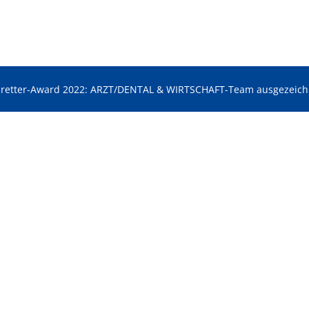
aretter-Award 2022: ARZT/DENTAL & WIRTSCHAFT-Team ausgezeich