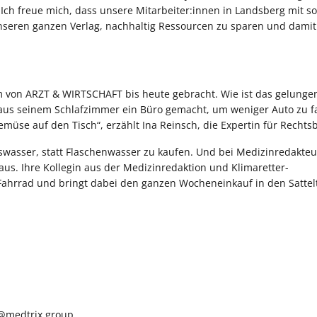
Ich freue mich, dass unsere Mitarbeiter:innen in Landsberg mit s
nseren ganzen Verlag, nachhaltig Ressourcen zu sparen und damit 
 von ARZT & WIRTSCHAFT bis heute gebracht. Wie ist das gelunge
 aus seinem Schlafzimmer ein Büro gemacht, um weniger Auto zu 
üse auf den Tisch“, erzählt Ina Reinsch, die Expertin für Rechtsb
gswasser, statt Flaschenwasser zu kaufen. Und bei Medizinredakte
us. Ihre Kollegin aus der Medizinredaktion und Klimaretter-
 Fahrrad und bringt dabei den ganzen Wocheneinkauf in den Satte
r@medtrix.group