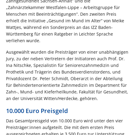
Zahngesundheit Sachsen-Anhalt“ und die
„Zahnärztekammer Westfalen-Lippe – Arbeitsgruppe für
Menschen mit Beeinträchtigungen“. Den zweiten Preis
erhielt die Initiative „Gesund im Mund im Alter“ von Meike
Wattjes, während ein Sonderpreis an das IZZ Baden-
Württemberg für einen Ratgeber in Leichter Sprache
verliehen wurde.
Ausgewählt wurden die Preisträger von einer unabhängigen
Jury, zu der neben Vertretern der Initiatoren auch Prof. Dr.
Ina Nitschke, Spezialistin für Seniorenzahnmedizin und
Prothetik und Trägerin des Bundesverdienstordens, und
Privatdozent Dr. Peter Schmidt, Oberarzt in der Abteilung
für Behindertenorientierte Zahnmedizin im Department für
Zahn-, Mund- und Kieferheilkunde, Fakultät für Gesundheit,
an der Universität Witten/Herdecke, gehören.
10.000 Euro Preisgeld
Das Gesamtpreisgeld von 10.000 Euro wird unter den vier
Preisträger:innen aufgeteilt. Die mit dem ersten Preis
ausgezeichneten erhalten je 3.500 Euro zur Unterstützung